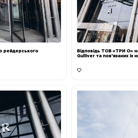
до рейдерського
Відповідь ТОВ «ТРИ О» н
Gulliver та пов’язаних із