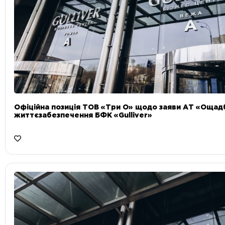
Офіційна позиція ТОВ «Три О» щодо заяви АТ «Ощад
життєзабезпечення БФК «Gulliver»