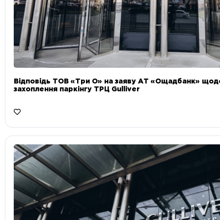
Відповідь ТОВ «Три О» на заяву АТ «Ощадбанк» що
захоплення паркінгу ТРЦ Gulliver