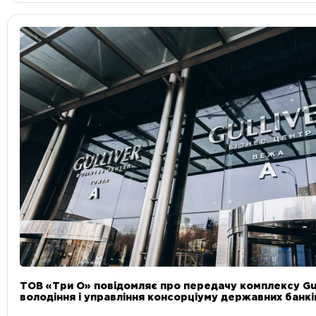
ТОВ «Три О» повідомляє про передачу комплексу Gul
володіння і управління консорціуму державних банкі