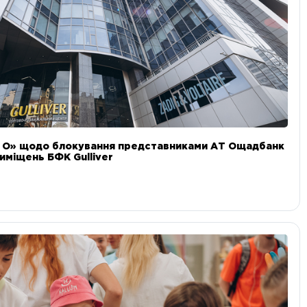
и О» щодо блокування представниками АТ Ощадбанк
иміщень БФК Gulliver