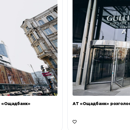
Т «Ощадбанк»
АТ «Ощадбанк» розголоси