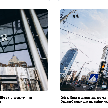
liver у фактичне
Офіційна відповідь коман
в
Ощадбанку до працівникі