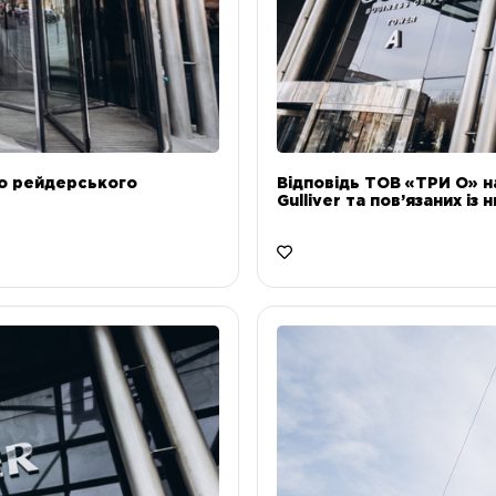
до рейдерського
Відповідь ТОВ «ТРИ О» н
Gulliver та пов’язаних із