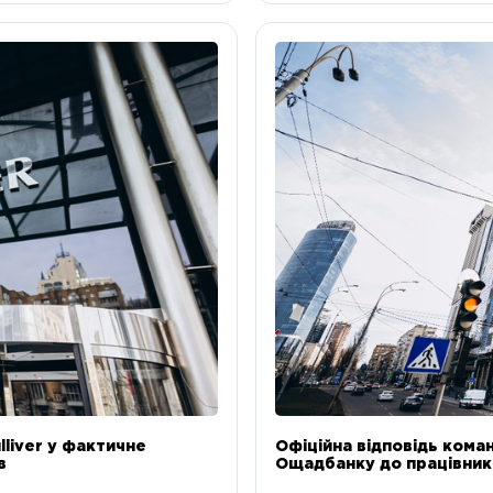
liver у фактичне
Офіційна відповідь коман
в
Ощадбанку до працівникі