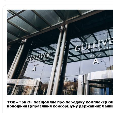
ТОВ «Три О» повідомляє про передачу комплексу Gul
володіння і управління консорціуму державних банкі