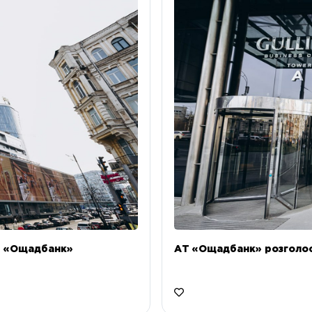
Т «Ощадбанк»
АТ «Ощадбанк» розголоси