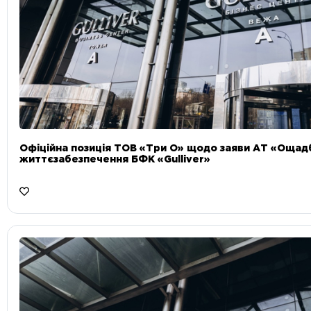
Офіційна позиція ТОВ «Три О» щодо заяви АТ «Ощад
життєзабезпечення БФК «Gulliver»