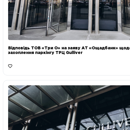
Відповідь ТОВ «Три О» на заяву АТ «Ощадбанк» що
захоплення паркінгу ТРЦ Gulliver