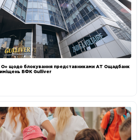
и О» щодо блокування представниками АТ Ощадбанк
иміщень БФК Gulliver