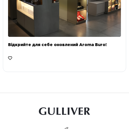
Відкрийте для себе оновлений Aroma Buro! ⠀