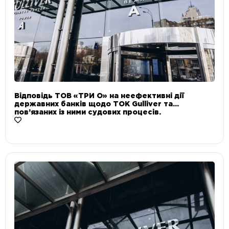
Відповідь ТОВ «ТРИ О» на неефективні дії
державних банків щодо ТОК Gulliver та
пов’язаних із ними судових процесів.