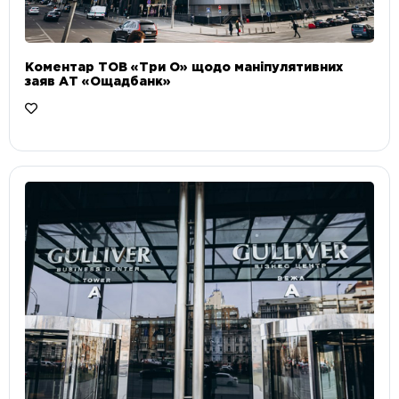
Коментар ТОВ «Три О» щодо маніпулятивних
заяв АТ «Ощадбанк»