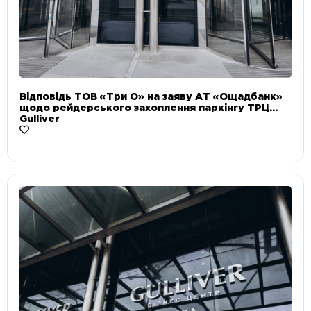
Відповідь ТОВ «Три О» на заяву АТ «Ощадбанк»
щодо рейдерського захоплення паркінгу ТРЦ
Gulliver