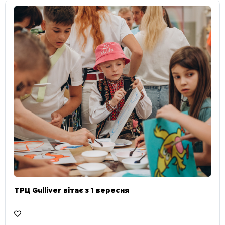
ТРЦ Gulliver вітає з 1 вересня