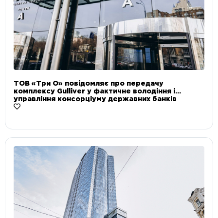
ТОВ «Три О» повідомляє про передачу
комплексу Gulliver у фактичне володіння і
управління консорціуму державних банків