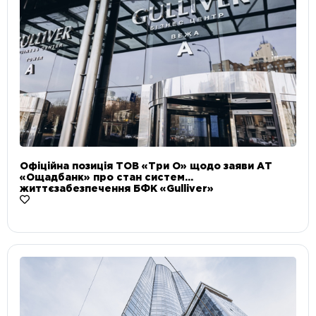
Офіційна позиція ТОВ «Три О» щодо заяви АТ
«Ощадбанк» про стан систем
життєзабезпечення БФК «Gulliver»