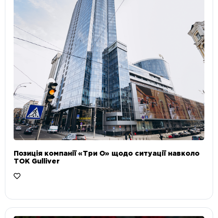
Позиція компанії «Три О» щодо ситуації навколо
ТОК Gulliver