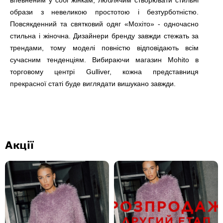
впевненим у собі жінкам, люблячим створювати стильні
образи з невеликою простотою і безтурботністю.
Повсякденний та святковий одяг «Мохіто» - одночасно
стильна і жіночна. Дизайнери бренду завжди стежать за
трендами, тому моделі повністю відповідають всім
сучасним тенденціям. Вибираючи магазин Mohito в
торговому центрі Gulliver, кожна представниця
прекрасної статі буде виглядати вишукано завжди.
Акції