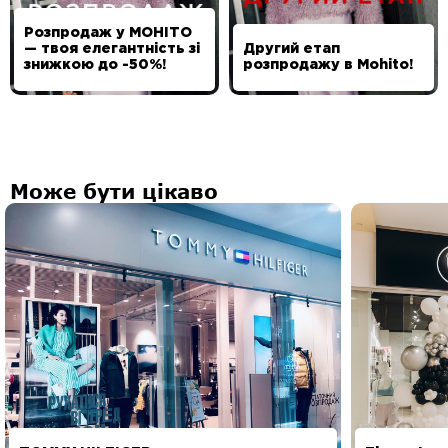
Розпродаж у MOHITO
— твоя елегантність зі
Другий етап
знижкою до -50%!
розпродажу в Mohito!
Може бути цікаво