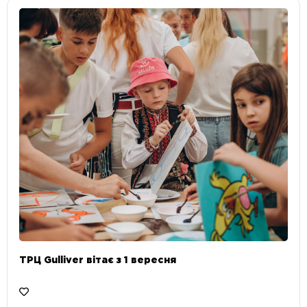
ТРЦ Gulliver вітає з 1 вересня