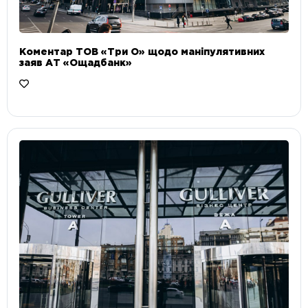
Коментар ТОВ «Три О» щодо маніпулятивних
заяв АТ «Ощадбанк»