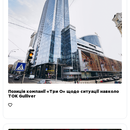
Позиція компанії «Три О» щодо ситуації навколо
ТОК Gulliver