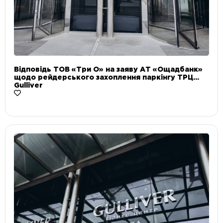
Відповідь ТОВ «Три О» на заяву АТ «Ощадбанк»
щодо рейдерського захоплення паркінгу ТРЦ
Gulliver