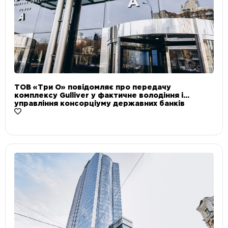
ТОВ «Три О» повідомляє про передачу
комплексу Gulliver у фактичне володіння і
управління консорціуму державних банків