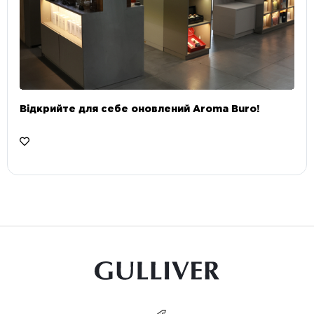
Відкрийте для себе оновлений Aroma Buro! ⠀