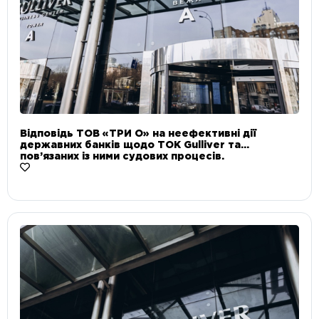
Відповідь ТОВ «ТРИ О» на неефективні дії
державних банків щодо ТОК Gulliver та
пов’язаних із ними судових процесів.