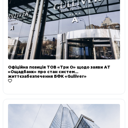
Офіційна позиція ТОВ «Три О» щодо заяви АТ
«Ощадбанк» про стан систем
життєзабезпечення БФК «Gulliver»