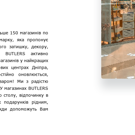
ьше 150 магазинів по
 марку, яка пропонує
ого затишку, декору,
і. BUTLERS активно
 магазинів у найкращих
вих центрах Дніпра,
тійно оновлюється,
варом! Ми з радістю
. У магазинах BUTLERS
о столу, відпочинку в
х подарунків рідним,
вжди допоможуть Вам