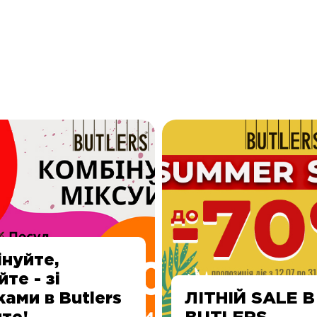
нуйте,
йте - зі
ами в Butlers
ЛІТНІЙ SALE В