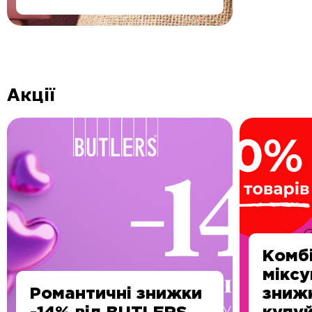
Акції
Комбі
міксу
Романтичні знижки
знижк