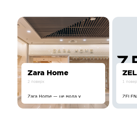
Zara Home
ZE
2 поверх
1 пове
Zara Home — це мода у
ZELEN
домі, декоративні тканини і
товари з гарантованою якістю і
за доступними цінами.