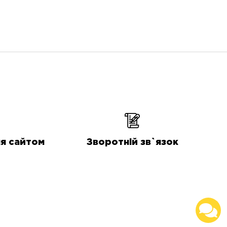
начиння, гаджетів для
приготування вишуканих страв,
коктейлів і напоїв, кавоварок і
літератури, магазин формує
справжній культ кулінарії.
я сайтом
Зворотній зв`язок