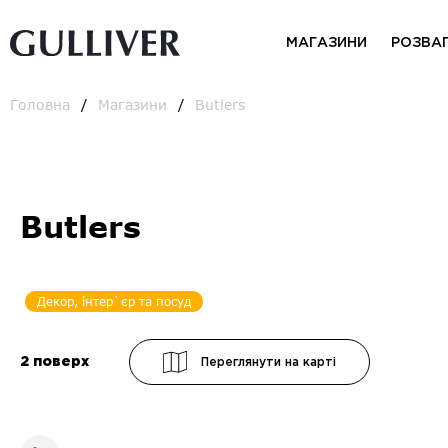
МАГАЗИНИ
РОЗВА
Головна
Магазини
Butlers
Butlers
Декор, інтер`єр та посуд
2
поверх
Переглянути на карті