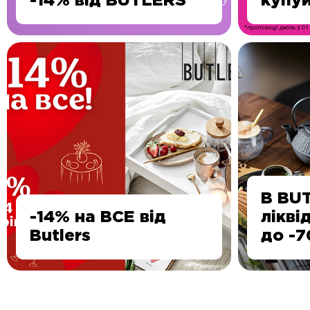
-14% від BUTLERS
купуй
В BU
-14% на ВСЕ від
лікві
Butlers
до -