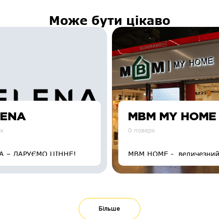
Може бути цікаво
LENA
МВМ MY HOME
рх
0 поверх
A – ДАРУЄМО ЦІННЕ!
MBM HOME - величезни
простір товарів для дому
Більше