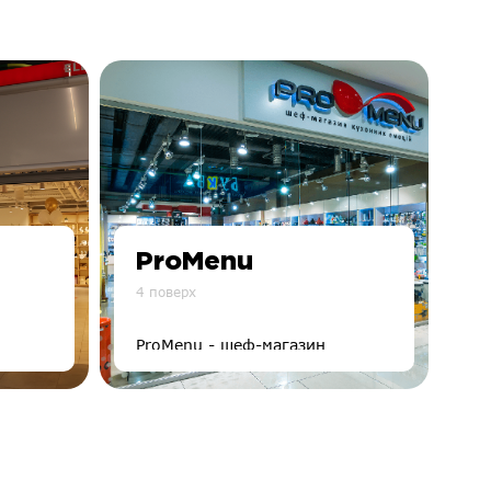
ProMenu
4 поверх
й
ProMenu - шеф-магазин
кухонних емоцій. Колекції
магазину ProMenu надихають
на приготування кулінарних
шедеврів. Пропонуючи
широкий вибір кухонного