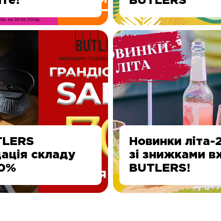
те!
BUTLERS
TLERS
Новинки літа-
дація складу
зі знижками в
70%
BUTLERS!