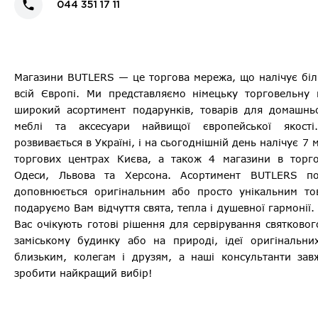
044 351 17 11
Магазини BUTLERS — це торгова мережа, що налічує біл
всій Європі. Ми представляємо німецьку торговельну
широкий асортимент подарунків, товарів для домашнь
меблі та аксесуари найвищої європейської якост
розвивається в Україні, і на сьогоднішній день налічує 7
торгових центрах Києва, а також 4 магазини в торго
Одеси, Львова та Херсона. Асортимент BUTLERS пос
доповнюється оригінальним або просто унікальним то
подаруємо Вам відчуття свята, тепла і душевної гармонії
Вас очікують готові рішення для сервірування святковог
заміському будинку або на природі, ідеї оригінальни
близьким, колегам і друзям, а наші консультанти за
зробити найкращий вибір!