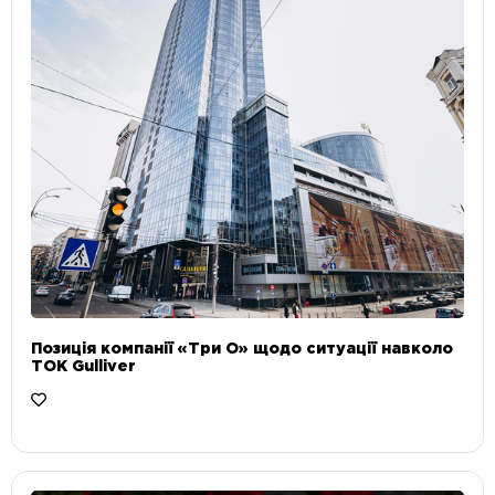
Позиція компанії «Три О» щодо ситуації навколо
ТОК Gulliver