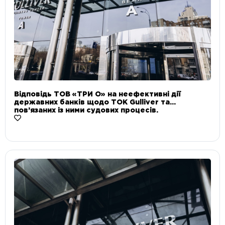
Відповідь ТОВ «ТРИ О» на неефективні дії
державних банків щодо ТОК Gulliver та
пов’язаних із ними судових процесів.