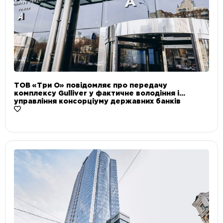
ТОВ «Три О» повідомляє про передачу
комплексу Gulliver у фактичне володіння і
управління консорціуму державних банків