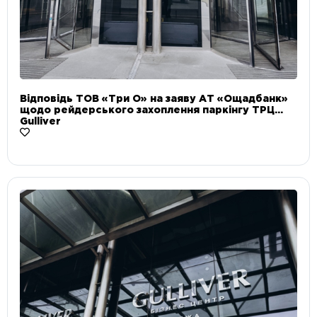
Відповідь ТОВ «Три О» на заяву АТ «Ощадбанк»
щодо рейдерського захоплення паркінгу ТРЦ
Gulliver