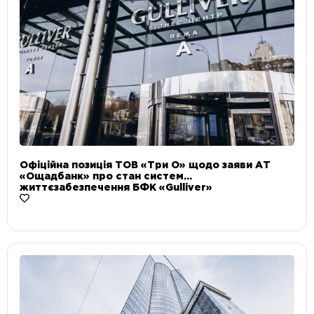
Офіційна позиція ТОВ «Три О» щодо заяви АТ
«Ощадбанк» про стан систем
життєзабезпечення БФК «Gulliver»