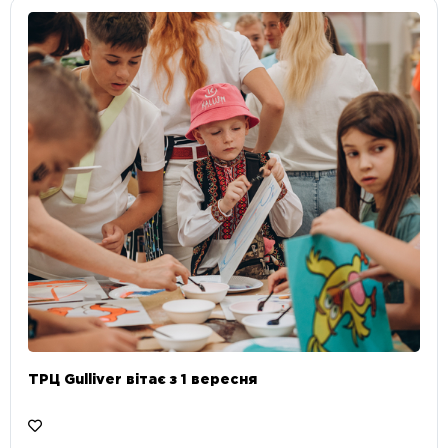
ТРЦ Gulliver вітає з 1 вересня