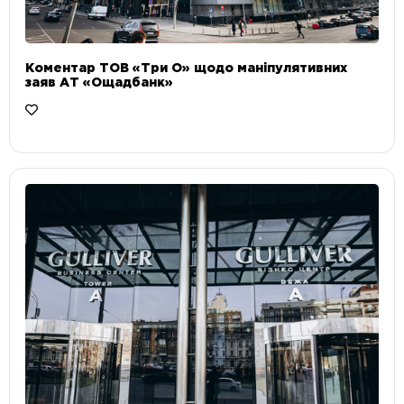
Коментар ТОВ «Три О» щодо маніпулятивних
заяв АТ «Ощадбанк»