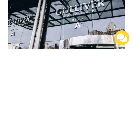
Відповідь ТОВ «ТРИ О» на неефективні дії
державних банків щодо ТОК Gulliver та
пов’язаних із ними судових процесів.