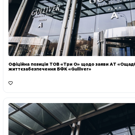
Офіційна позиція ТОВ «Три О» щодо заяви АТ «Ощад
життєзабезпечення БФК «Gulliver»