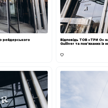
до рейдерського
Відповідь ТОВ «ТРИ О» н
Gulliver та пов’язаних із