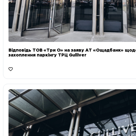
Відповідь ТОВ «Три О» на заяву АТ «Ощадбанк» що
захоплення паркінгу ТРЦ Gulliver