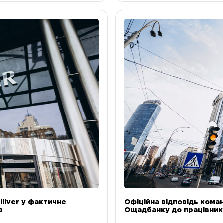
liver у фактичне
Офіційна відповідь коман
в
Ощадбанку до працівникі