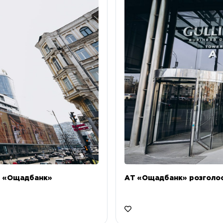
Т «Ощадбанк»
АТ «Ощадбанк» розголоси