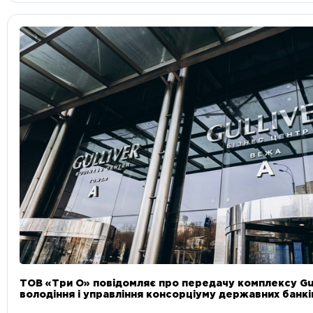
ТОВ «Три О» повідомляє про передачу комплексу Gul
володіння і управління консорціуму державних банкі