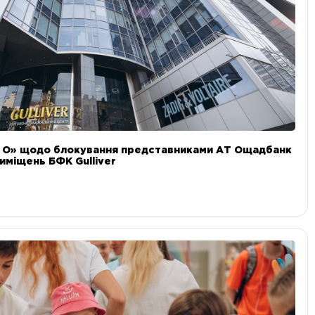
и О» щодо блокування представниками АТ Ощадбанк
иміщень БФК Gulliver