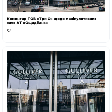
Коментар ТОВ «Три О» щодо маніпулятивних
заяв АТ «Ощадбанк»