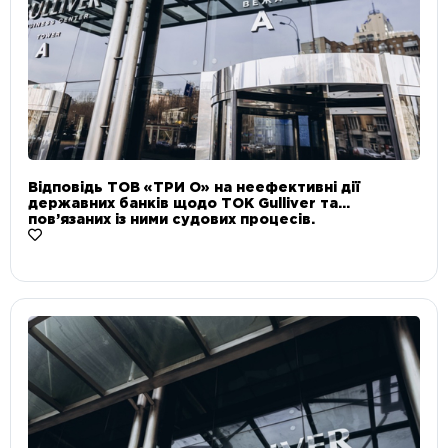
Відповідь ТОВ «ТРИ О» на неефективні дії
державних банків щодо ТОК Gulliver та
пов’язаних із ними судових процесів.