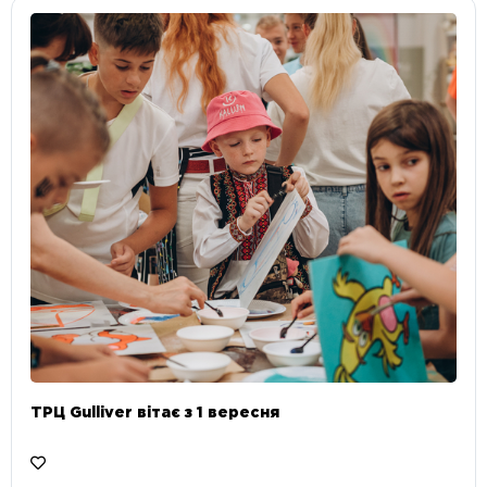
ТРЦ Gulliver вітає з 1 вересня