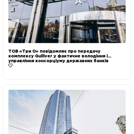
ТОВ «Три О» повідомляє про передачу
комплексу Gulliver у фактичне володіння і
управління консорціуму державних банків