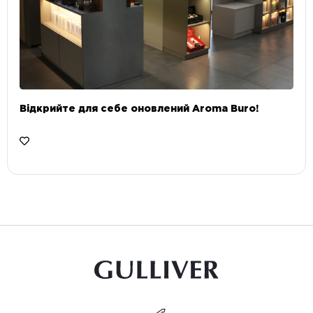
Відкрийте для себе оновлений Aroma Buro! ⠀