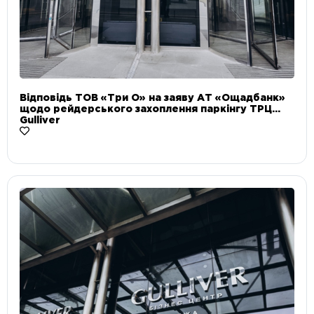
Відповідь ТОВ «Три О» на заяву АТ «Ощадбанк»
щодо рейдерського захоплення паркінгу ТРЦ
Gulliver