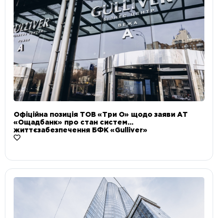
Офіційна позиція ТОВ «Три О» щодо заяви АТ
«Ощадбанк» про стан систем
життєзабезпечення БФК «Gulliver»