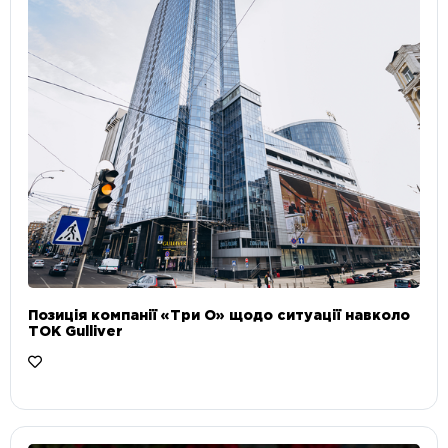
Позиція компанії «Три О» щодо ситуації навколо
ТОК Gulliver