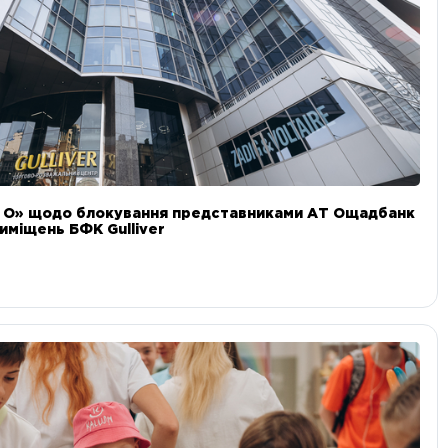
и О» щодо блокування представниками АТ Ощадбанк
иміщень БФК Gulliver