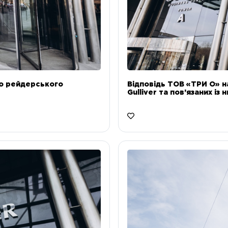
до рейдерського
Відповідь ТОВ «ТРИ О» н
Gulliver та пов’язаних із