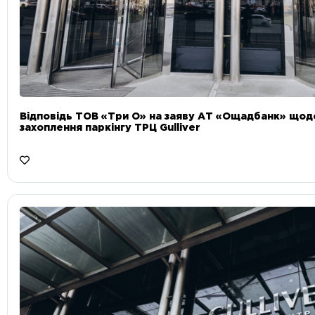
Відповідь ТОВ «Три О» на заяву АТ «Ощадбанк» що
захоплення паркінгу ТРЦ Gulliver