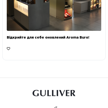
Відкрийте для себе оновлений Aroma Buro! ⠀