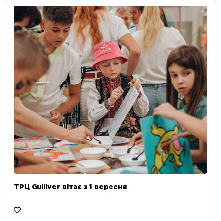
ТРЦ Gulliver вітає з 1 вересня