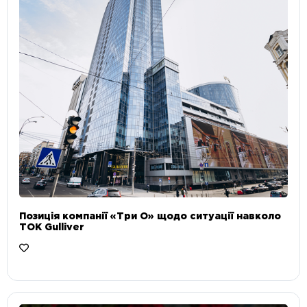
Позиція компанії «Три О» щодо ситуації навколо
ТОК Gulliver