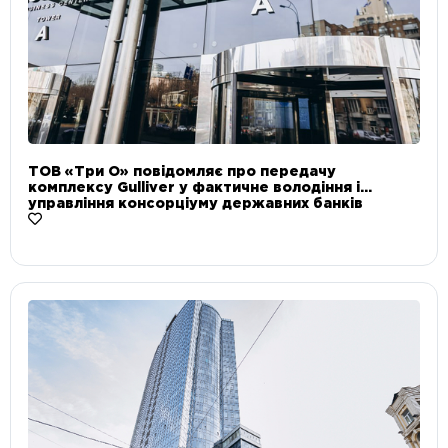
ТОВ «Три О» повідомляє про передачу
комплексу Gulliver у фактичне володіння і
управління консорціуму державних банків