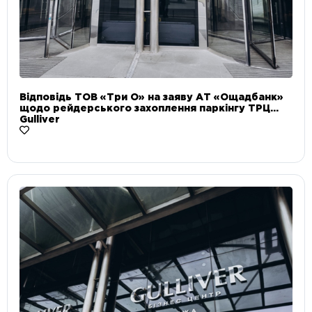
Відповідь ТОВ «Три О» на заяву АТ «Ощадбанк»
щодо рейдерського захоплення паркінгу ТРЦ
Gulliver