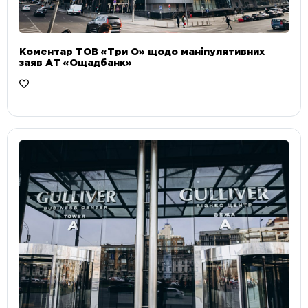
Коментар ТОВ «Три О» щодо маніпулятивних
заяв АТ «Ощадбанк»