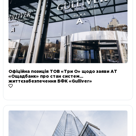
Офіційна позиція ТОВ «Три О» щодо заяви АТ
«Ощадбанк» про стан систем
життєзабезпечення БФК «Gulliver»