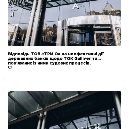
Відповідь ТОВ «ТРИ О» на неефективні дії
державних банків щодо ТОК Gulliver та
пов’язаних із ними судових процесів.