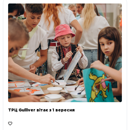
ТРЦ Gulliver вітає з 1 вересня