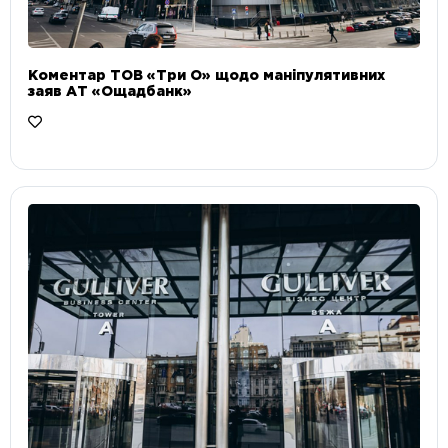
Коментар ТОВ «Три О» щодо маніпулятивних
заяв АТ «Ощадбанк»