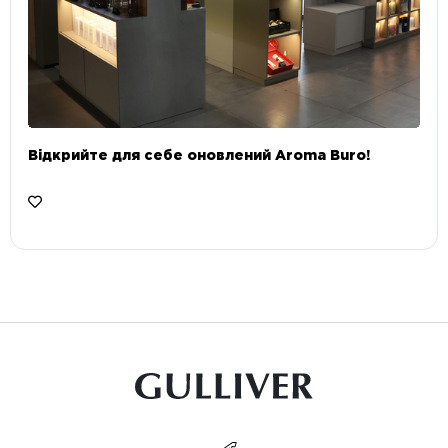
Відкрийте для себе оновлений Aroma Buro! ⠀