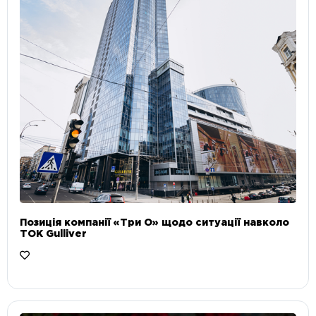
Позиція компанії «Три О» щодо ситуації навколо
ТОК Gulliver