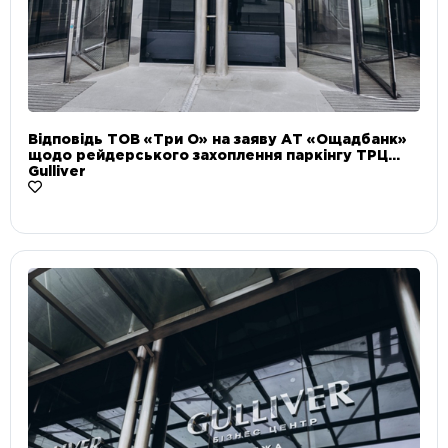
Відповідь ТОВ «Три О» на заяву АТ «Ощадбанк»
щодо рейдерського захоплення паркінгу ТРЦ
Gulliver