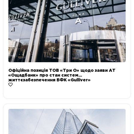
Офіційна позиція ТОВ «Три О» щодо заяви АТ
«Ощадбанк» про стан систем
життєзабезпечення БФК «Gulliver»