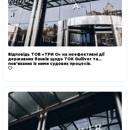
Відповідь ТОВ «ТРИ О» на неефективні дії
державних банків щодо ТОК Gulliver та
пов’язаних із ними судових процесів.