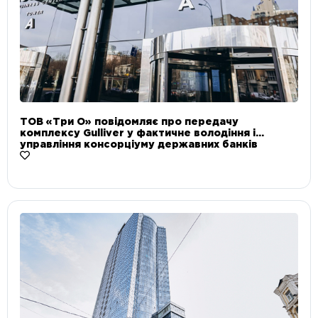
ТОВ «Три О» повідомляє про передачу
комплексу Gulliver у фактичне володіння і
управління консорціуму державних банків