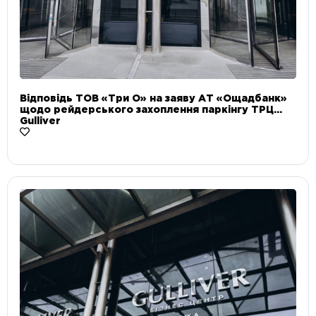
Відповідь ТОВ «Три О» на заяву АТ «Ощадбанк»
щодо рейдерського захоплення паркінгу ТРЦ
Gulliver