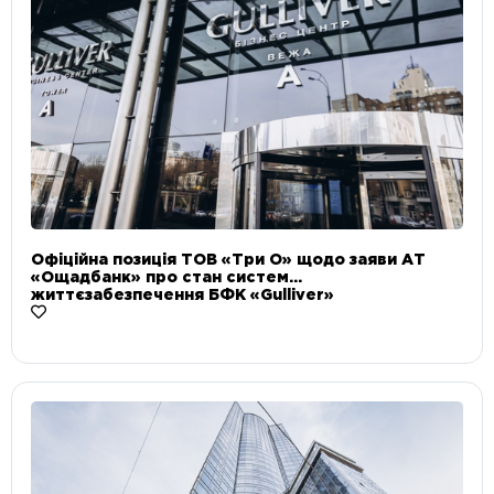
Офіційна позиція ТОВ «Три О» щодо заяви АТ
«Ощадбанк» про стан систем
життєзабезпечення БФК «Gulliver»