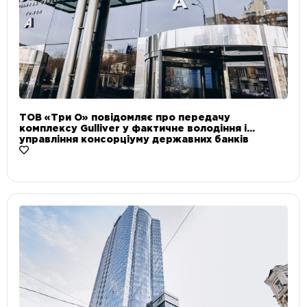
ТОВ «Три О» повідомляє про передачу
комплексу Gulliver у фактичне володіння і
управління консорціуму державних банків