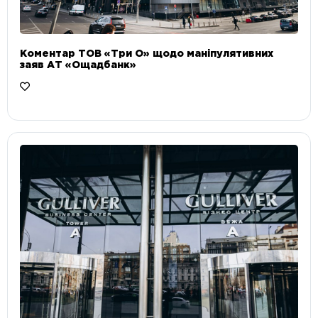
Коментар ТОВ «Три О» щодо маніпулятивних
заяв АТ «Ощадбанк»