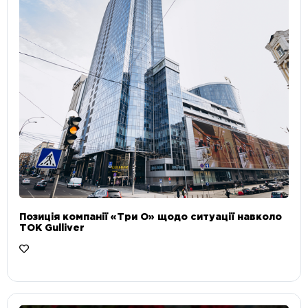
Позиція компанії «Три О» щодо ситуації навколо
ТОК Gulliver