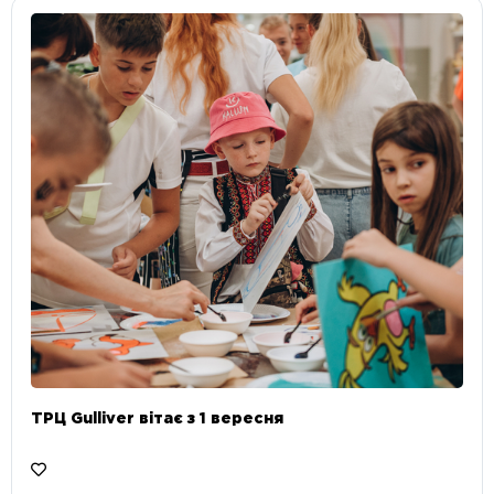
ТРЦ Gulliver вітає з 1 вересня