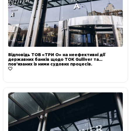
Відповідь ТОВ «ТРИ О» на неефективні дії
державних банків щодо ТОК Gulliver та
пов’язаних із ними судових процесів.