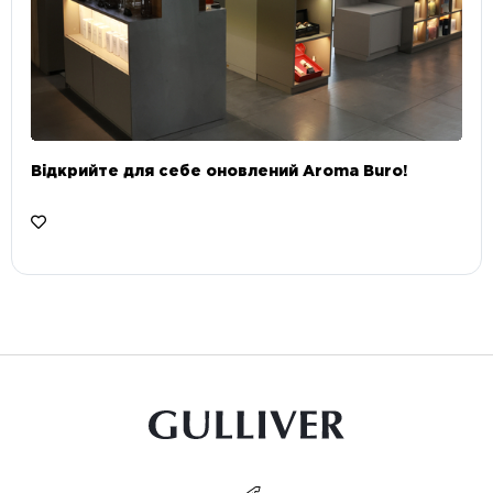
Відкрийте для себе оновлений Aroma Buro! ⠀