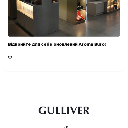
Відкрийте для себе оновлений Aroma Buro! ⠀