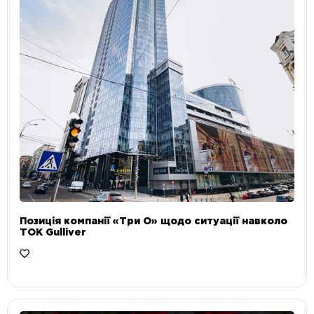
Позиція компанії «Три О» щодо ситуації навколо
ТОК Gulliver