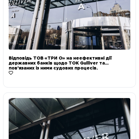
Відповідь ТОВ «ТРИ О» на неефективні дії
державних банків щодо ТОК Gulliver та
пов’язаних із ними судових процесів.