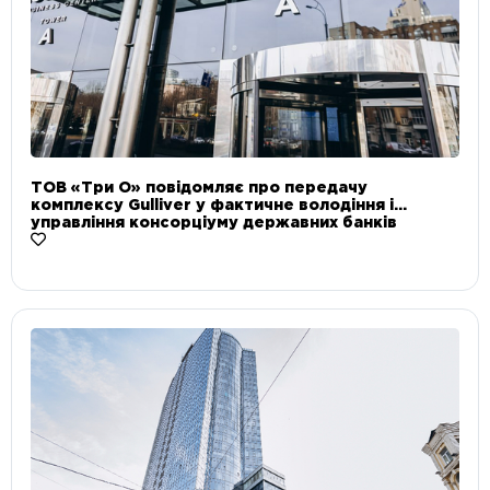
ТОВ «Три О» повідомляє про передачу
комплексу Gulliver у фактичне володіння і
управління консорціуму державних банків