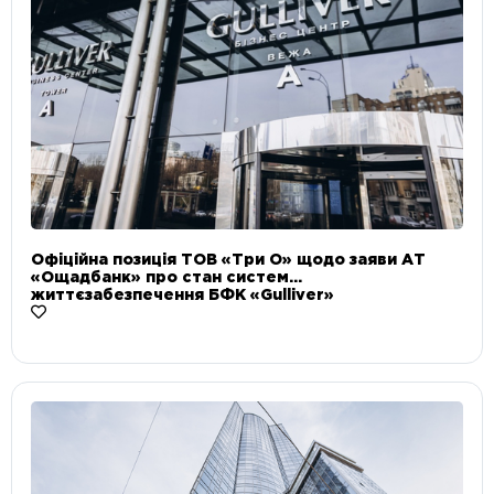
Офіційна позиція ТОВ «Три О» щодо заяви АТ
«Ощадбанк» про стан систем
життєзабезпечення БФК «Gulliver»