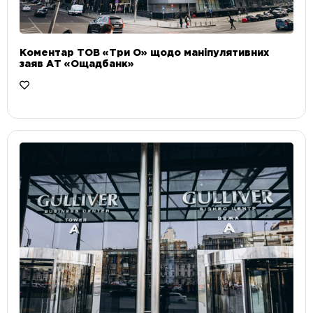
Коментар ТОВ «Три О» щодо маніпулятивних
заяв АТ «Ощадбанк»