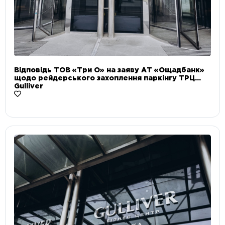
Відповідь ТОВ «Три О» на заяву АТ «Ощадбанк»
щодо рейдерського захоплення паркінгу ТРЦ
Gulliver