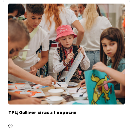
ТРЦ Gulliver вітає з 1 вересня