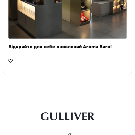
Відкрийте для себе оновлений Aroma Buro! ⠀