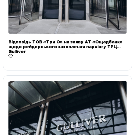
Відповідь ТОВ «Три О» на заяву АТ «Ощадбанк»
щодо рейдерського захоплення паркінгу ТРЦ
Gulliver