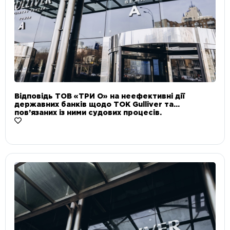
Відповідь ТОВ «ТРИ О» на неефективні дії
державних банків щодо ТОК Gulliver та
пов’язаних із ними судових процесів.