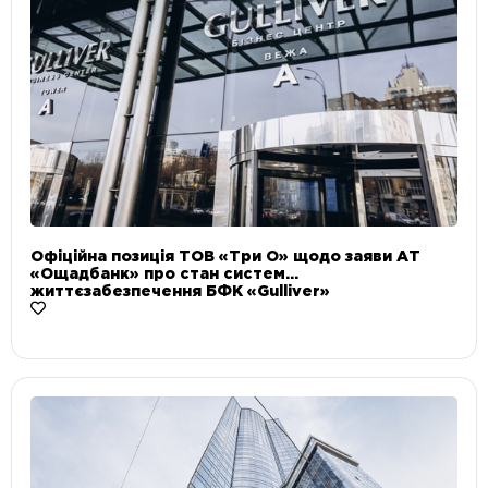
Офіційна позиція ТОВ «Три О» щодо заяви АТ
«Ощадбанк» про стан систем
життєзабезпечення БФК «Gulliver»