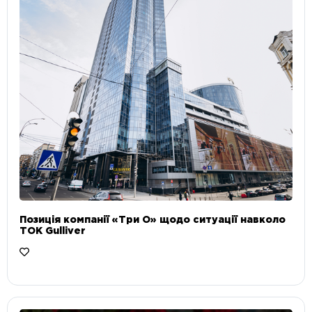
Позиція компанії «Три О» щодо ситуації навколо
ТОК Gulliver