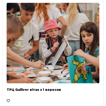
ТРЦ Gulliver вітає з 1 вересня