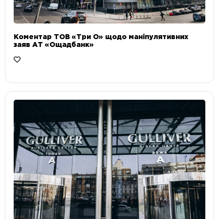
Коментар ТОВ «Три О» щодо маніпулятивних
заяв АТ «Ощадбанк»