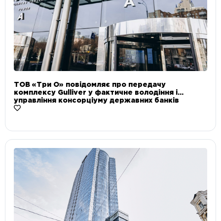
ТОВ «Три О» повідомляє про передачу
комплексу Gulliver у фактичне володіння і
управління консорціуму державних банків