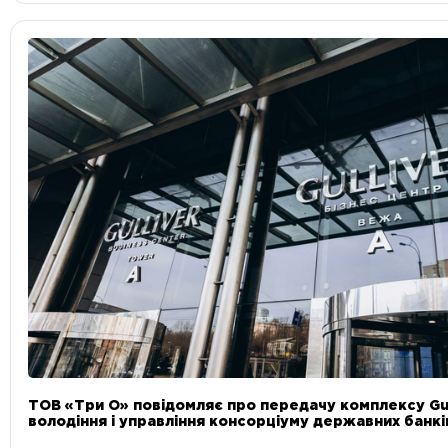
ТОВ «Три О» повідомляє про передачу комплексу Gul
володіння і управління консорціуму державних банкі