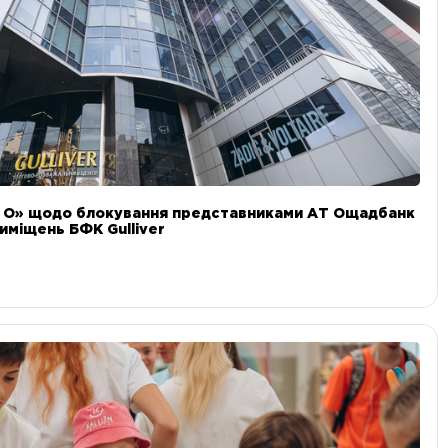
и О» щодо блокування представниками АТ Ощадбанк
иміщень БФК Gulliver