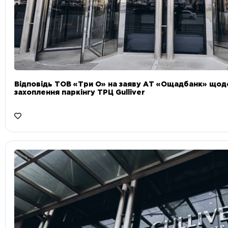
Відповідь ТОВ «Три О» на заяву АТ «Ощадбанк» що
захоплення паркінгу ТРЦ Gulliver