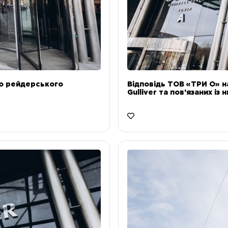
до рейдерського
Відповідь ТОВ «ТРИ О» н
Gulliver та пов’язаних із