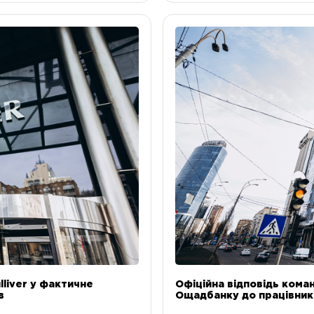
liver у фактичне
Офіційна відповідь коман
в
Ощадбанку до працівникі