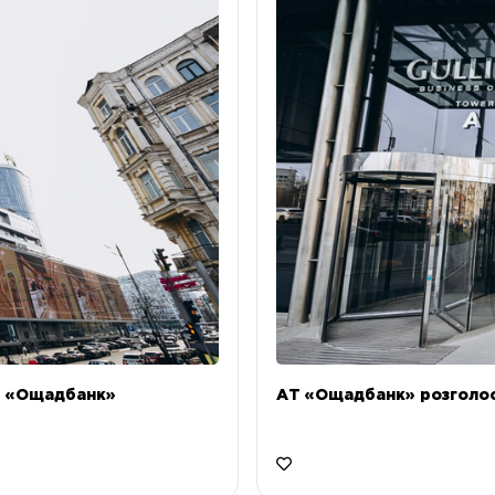
Т «Ощадбанк»
АТ «Ощадбанк» розголоси