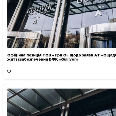
Офіційна позиція ТОВ «Три О» щодо заяви АТ «Ощад
життєзабезпечення БФК «Gulliver»