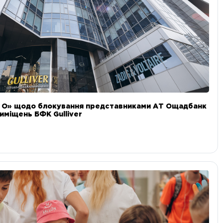
и О» щодо блокування представниками АТ Ощадбанк
иміщень БФК Gulliver