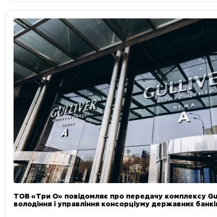
ТОВ «Три О» повідомляє про передачу комплексу Gul
володіння і управління консорціуму державних банкі