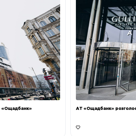
Т «Ощадбанк»
АТ «Ощадбанк» розголоси