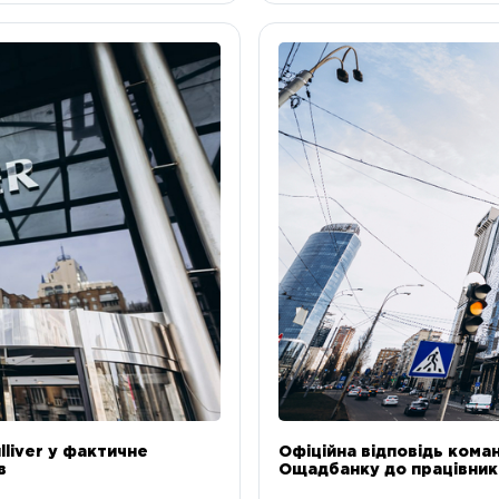
liver у фактичне
Офіційна відповідь коман
в
Ощадбанку до працівникі