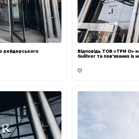
до рейдерського
Відповідь ТОВ «ТРИ О» н
Gulliver та пов’язаних із