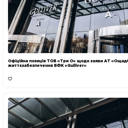
Офіційна позиція ТОВ «Три О» щодо заяви АТ «Ощад
життєзабезпечення БФК «Gulliver»