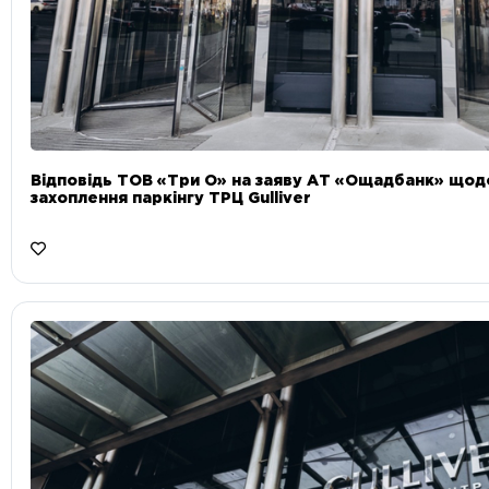
Відповідь ТОВ «Три О» на заяву АТ «Ощадбанк» що
захоплення паркінгу ТРЦ Gulliver