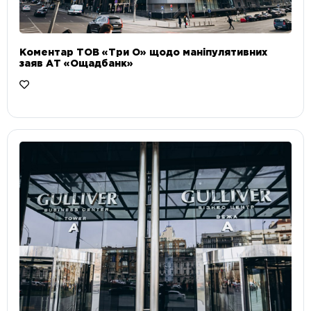
Коментар ТОВ «Три О» щодо маніпулятивних
заяв АТ «Ощадбанк»