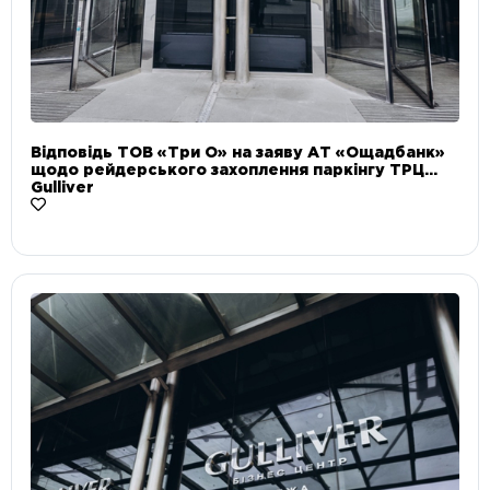
Відповідь ТОВ «Три О» на заяву АТ «Ощадбанк»
щодо рейдерського захоплення паркінгу ТРЦ
Gulliver