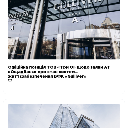
Офіційна позиція ТОВ «Три О» щодо заяви АТ
«Ощадбанк» про стан систем
життєзабезпечення БФК «Gulliver»