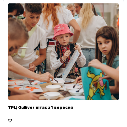
ТРЦ Gulliver вітає з 1 вересня