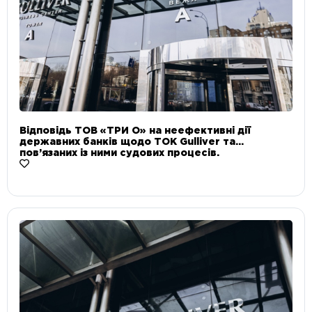
Відповідь ТОВ «ТРИ О» на неефективні дії
державних банків щодо ТОК Gulliver та
пов’язаних із ними судових процесів.