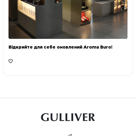
Відкрийте для себе оновлений Aroma Buro! ⠀