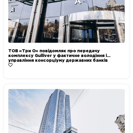
ТОВ «Три О» повідомляє про передачу
комплексу Gulliver у фактичне володіння і
управління консорціуму державних банків