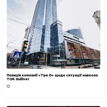
Позиція компанії «Три О» щодо ситуації навколо
ТОК Gulliver