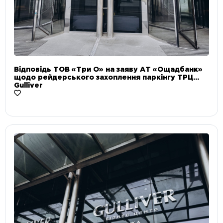
Відповідь ТОВ «Три О» на заяву АТ «Ощадбанк»
щодо рейдерського захоплення паркінгу ТРЦ
Gulliver