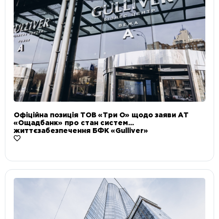
Офіційна позиція ТОВ «Три О» щодо заяви АТ
«Ощадбанк» про стан систем
життєзабезпечення БФК «Gulliver»