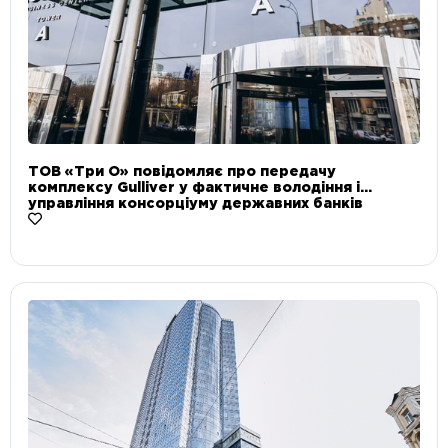
ТОВ «Три О» повідомляє про передачу
комплексу Gulliver у фактичне володіння і
управління консорціуму державних банків