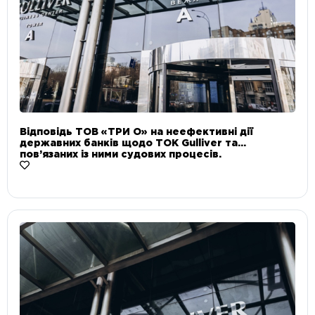
Відповідь ТОВ «ТРИ О» на неефективні дії
державних банків щодо ТОК Gulliver та
пов’язаних із ними судових процесів.