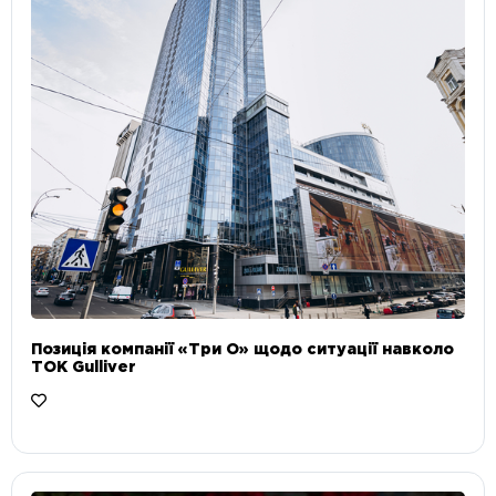
Позиція компанії «Три О» щодо ситуації навколо
ТОК Gulliver