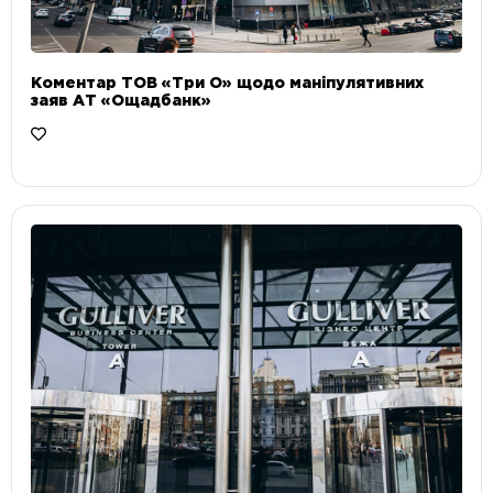
Коментар ТОВ «Три О» щодо маніпулятивних
заяв АТ «Ощадбанк»