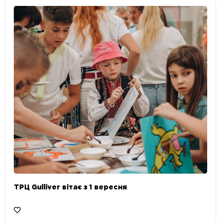
ТРЦ Gulliver вітає з 1 вересня