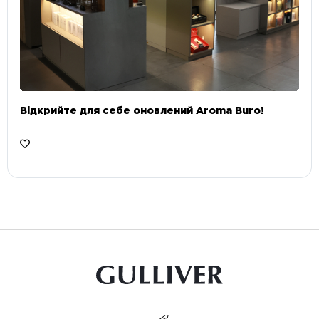
Відкрийте для себе оновлений Aroma Buro! ⠀