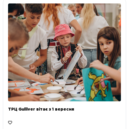
ТРЦ Gulliver вітає з 1 вересня