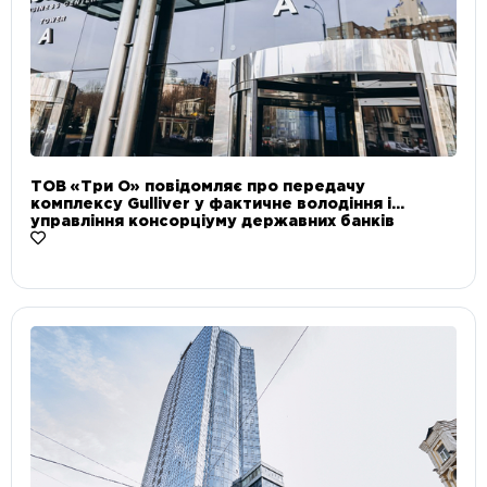
ТОВ «Три О» повідомляє про передачу
комплексу Gulliver у фактичне володіння і
управління консорціуму державних банків