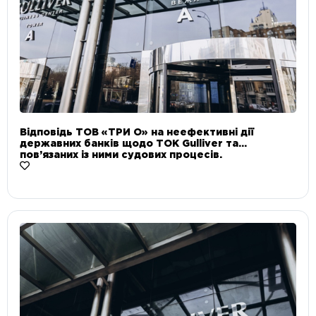
Відповідь ТОВ «ТРИ О» на неефективні дії
державних банків щодо ТОК Gulliver та
пов’язаних із ними судових процесів.