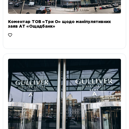
Коментар ТОВ «Три О» щодо маніпулятивних
заяв АТ «Ощадбанк»