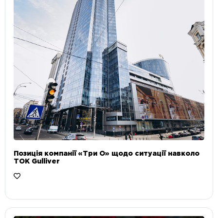
Позиція компанії «Три О» щодо ситуації навколо
ТОК Gulliver