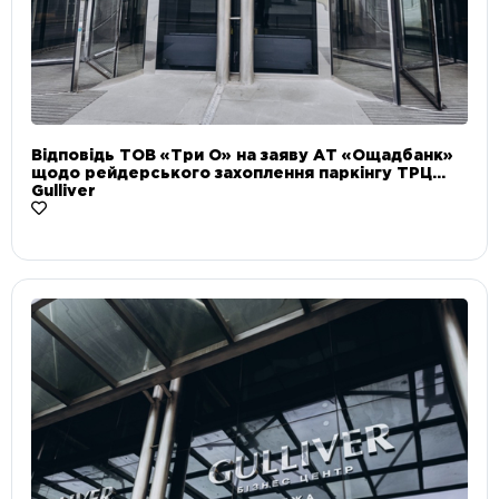
Відповідь ТОВ «Три О» на заяву АТ «Ощадбанк»
щодо рейдерського захоплення паркінгу ТРЦ
Gulliver