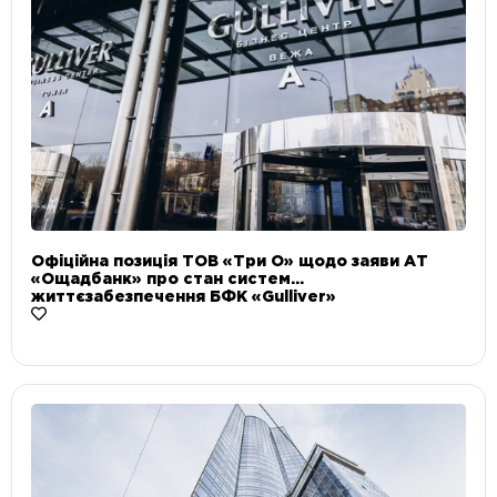
Офіційна позиція ТОВ «Три О» щодо заяви АТ
«Ощадбанк» про стан систем
життєзабезпечення БФК «Gulliver»