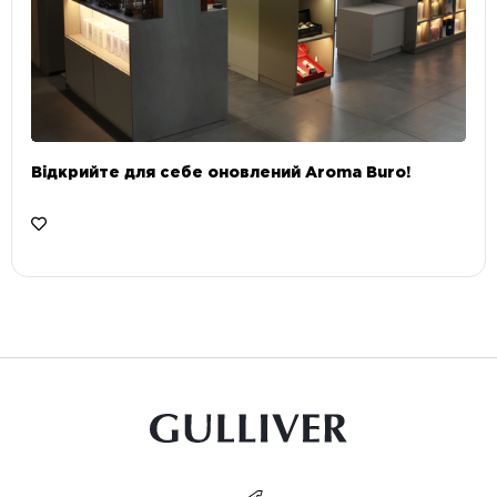
Відкрийте для себе оновлений Aroma Buro! ⠀