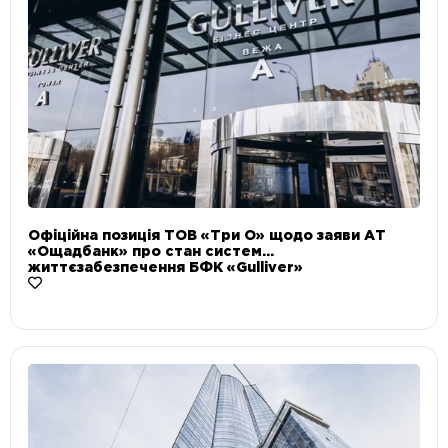
Офіційна позиція ТОВ «Три О» щодо заяви АТ
«Ощадбанк» про стан систем
життєзабезпечення БФК «Gulliver»