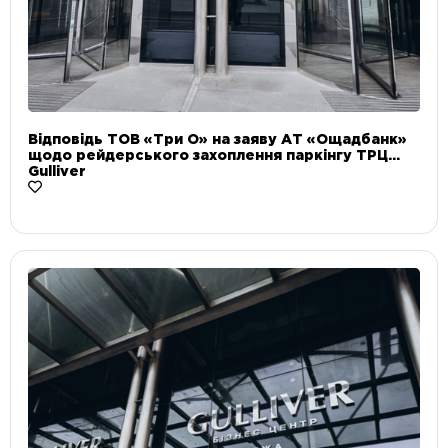
Відповідь ТОВ «Три О» на заяву АТ «Ощадбанк»
щодо рейдерського захоплення паркінгу ТРЦ
Gulliver