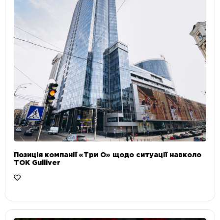
Позиція компанії «Три О» щодо ситуації навколо
ТОК Gulliver