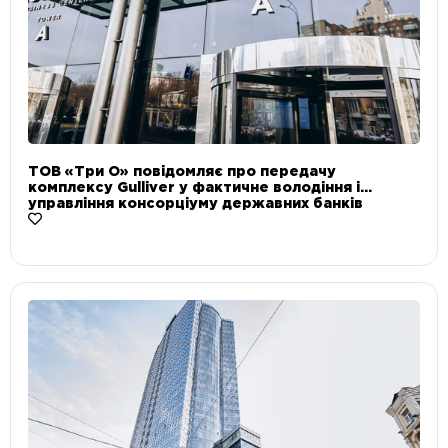
ТОВ «Три О» повідомляє про передачу
комплексу Gulliver у фактичне володіння і
управління консорціуму державних банків