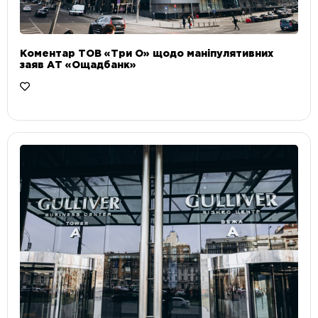
Коментар ТОВ «Три О» щодо маніпулятивних
заяв АТ «Ощадбанк»