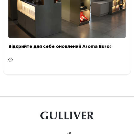
Відкрийте для себе оновлений Aroma Buro! ⠀