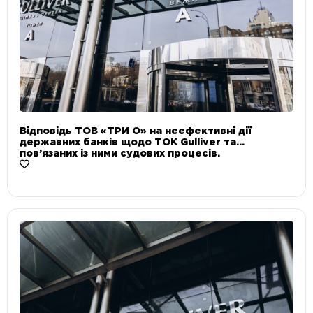
Відповідь ТОВ «ТРИ О» на неефективні дії
державних банків щодо ТОК Gulliver та
пов’язаних із ними судових процесів.