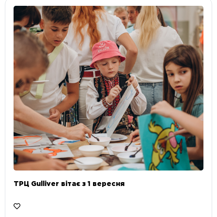
ТРЦ Gulliver вітає з 1 вересня