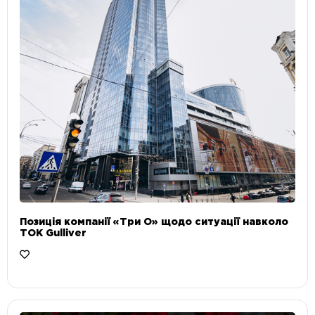
Позиція компанії «Три О» щодо ситуації навколо
ТОК Gulliver