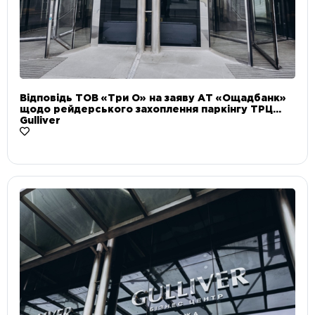
Відповідь ТОВ «Три О» на заяву АТ «Ощадбанк»
щодо рейдерського захоплення паркінгу ТРЦ
Gulliver