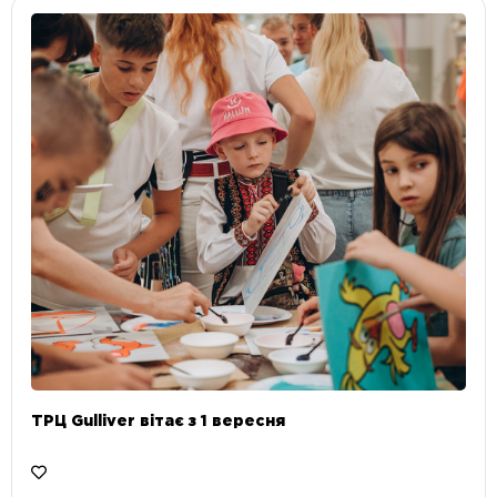
ТРЦ Gulliver вітає з 1 вересня