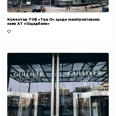
Коментар ТОВ «Три О» щодо маніпулятивних
заяв АТ «Ощадбанк»