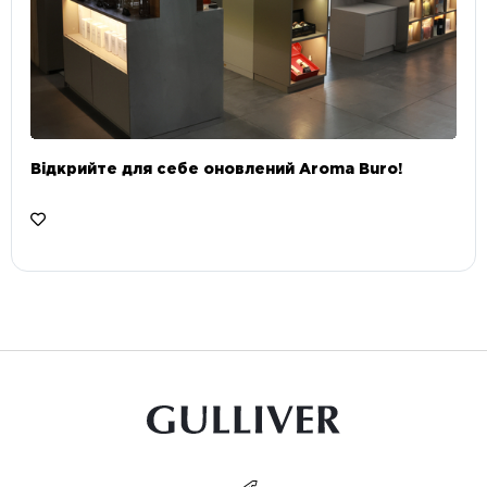
Відкрийте для себе оновлений Aroma Buro! ⠀