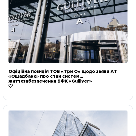
Офіційна позиція ТОВ «Три О» щодо заяви АТ
«Ощадбанк» про стан систем
життєзабезпечення БФК «Gulliver»