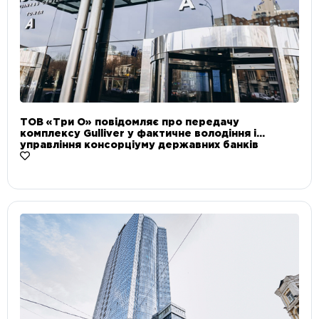
ТОВ «Три О» повідомляє про передачу
комплексу Gulliver у фактичне володіння і
управління консорціуму державних банків