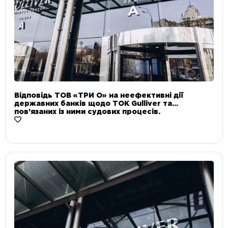
Відповідь ТОВ «ТРИ О» на неефективні дії
державних банків щодо ТОК Gulliver та
пов’язаних із ними судових процесів.