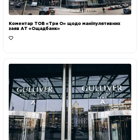
Коментар ТОВ «Три О» щодо маніпулятивних
заяв АТ «Ощадбанк»