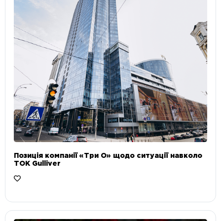
Позиція компанії «Три О» щодо ситуації навколо
ТОК Gulliver