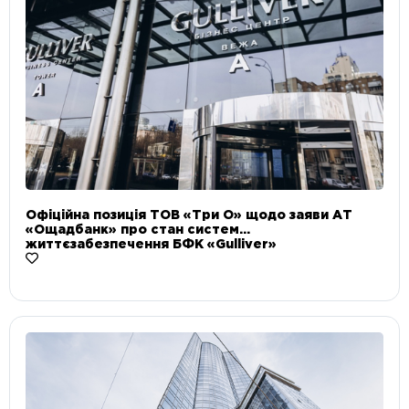
Офіційна позиція ТОВ «Три О» щодо заяви АТ
«Ощадбанк» про стан систем
життєзабезпечення БФК «Gulliver»