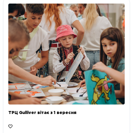
ТРЦ Gulliver вітає з 1 вересня