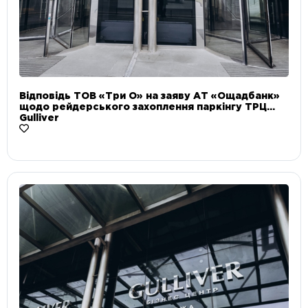
Відповідь ТОВ «Три О» на заяву АТ «Ощадбанк»
щодо рейдерського захоплення паркінгу ТРЦ
Gulliver