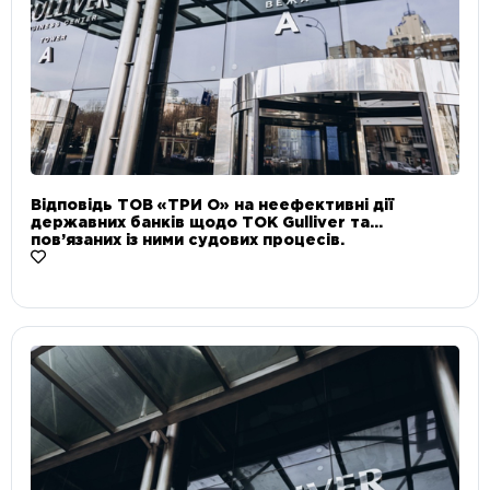
Відповідь ТОВ «ТРИ О» на неефективні дії
державних банків щодо ТОК Gulliver та
пов’язаних із ними судових процесів.