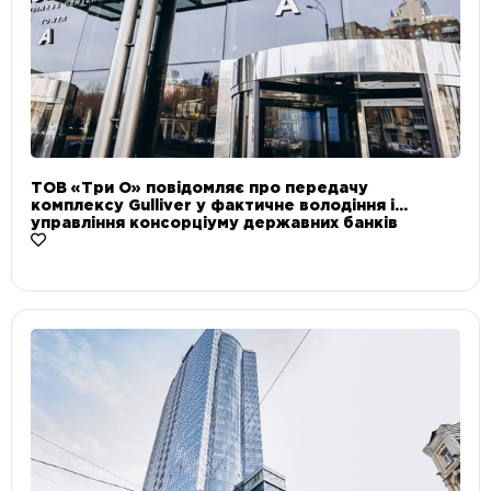
ТОВ «Три О» повідомляє про передачу
комплексу Gulliver у фактичне володіння і
управління консорціуму державних банків