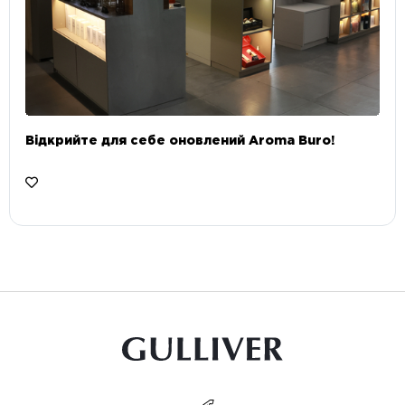
Відкрийте для себе оновлений Aroma Buro! ⠀