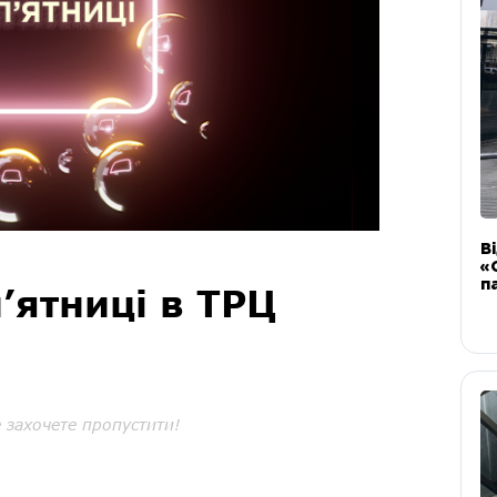
В
«
п
’ятниці в ТРЦ
е захочете пропустити!