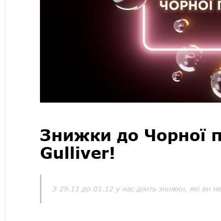
Знижки до Чорної п
Gulliver!
З 29.11 до 01.12 у нас діють знижки, які ви н