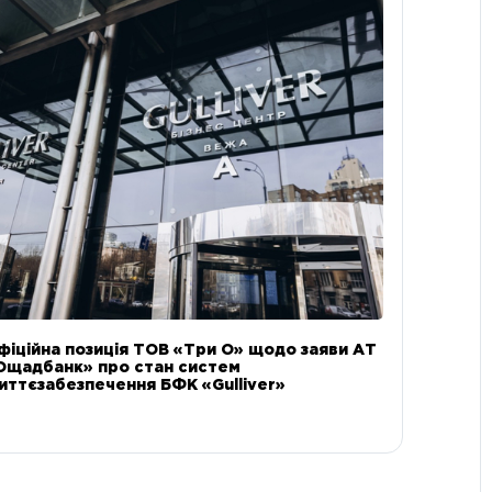
фіційна позиція ТОВ «Три О» щодо заяви АТ
Ощадбанк» про стан систем
иттєзабезпечення БФК «Gulliver»