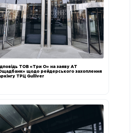
ідповідь ТОВ «Три О» на заяву АТ
Ощадбанк» щодо рейдерського захоплення
аркінгу ТРЦ Gulliver