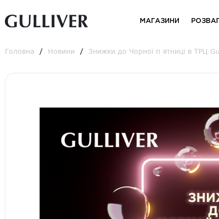
МАГАЗИНИ
РОЗВА
Головна
Новини
Знижки до Чорної п ятниці в ТРЦ Gul