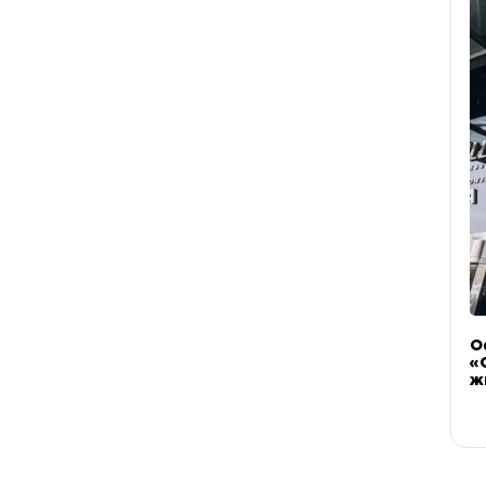
О
«
ж