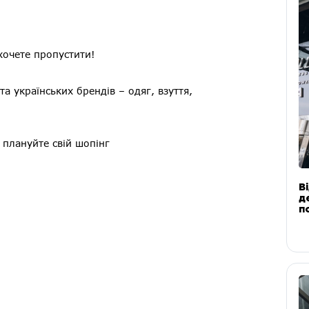
ахочете пропустити!
та українських брендів – одяг, взуття,
і плануйте свій шопінг
В
д
п