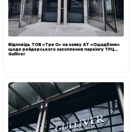
Відповідь ТОВ «Три О» на заяву АТ «Ощадбанк»
щодо рейдерського захоплення паркінгу ТРЦ
Gulliver