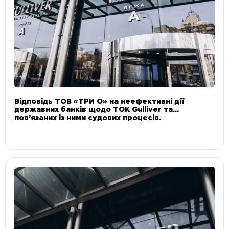
Відповідь ТОВ «ТРИ О» на неефективні дії
державних банків щодо ТОК Gulliver та
пов’язаних із ними судових процесів.