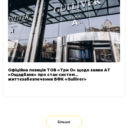
Офіційна позиція ТОВ «Три О» щодо заяви АТ
«Ощадбанк» про стан систем
життєзабезпечення БФК «Gulliver»
Більше