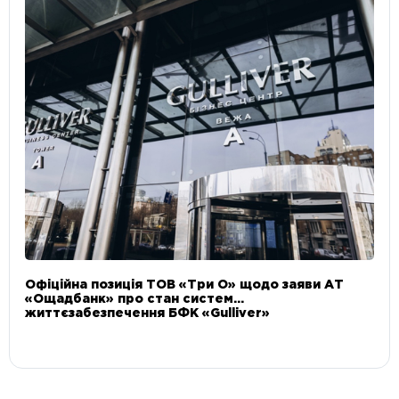
Офіційна позиція ТОВ «Три О» щодо заяви АТ
«Ощадбанк» про стан систем
життєзабезпечення БФК «Gulliver»