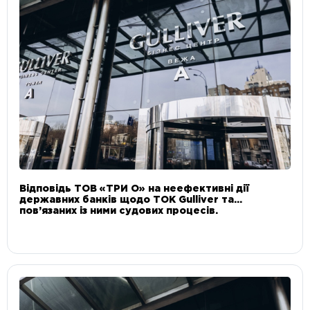
Відповідь ТОВ «ТРИ О» на неефективні дії
державних банків щодо ТОК Gulliver та
пов’язаних із ними судових процесів.