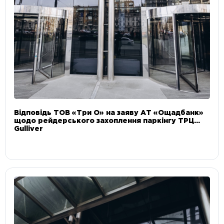
Відповідь ТОВ «Три О» на заяву АТ «Ощадбанк»
щодо рейдерського захоплення паркінгу ТРЦ
Gulliver