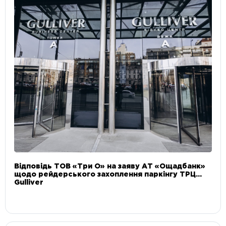
Відповідь ТОВ «Три О» на заяву АТ «Ощадбанк»
щодо рейдерського захоплення паркінгу ТРЦ
Gulliver