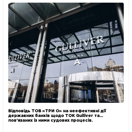
Відповідь ТОВ «ТРИ О» на неефективні дії
державних банків щодо ТОК Gulliver та
пов’язаних із ними судових процесів.