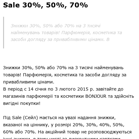
Sale 30%, 50%, 70%
Знижки 30%, 50% або 70% на 3 тисячі
найменувань товарів! Парфюмерія, косметика та
засоби догляду за привабливими цінами. В
Знижки 30%, 50% або 70% на 3 тисячі найменувань
товарів! Парфюмерія, косметика та засоби догляду за
привабливими цінами.
В період с 14 січня по 3 лютого 2015 р. завітайте до
магазинів парфюмерії та косметики BONJOUR та здійсніть
вигідні покупки!
Під Sale (Сейл) мається на увазі надання знижки,
вказаної на ціннику, у розмірі 20%, 30%, 40%, 50%,
60% або 70%. На акційний товар не розповсюджуються
інші знижки, в тому числі за дисконтними картками.