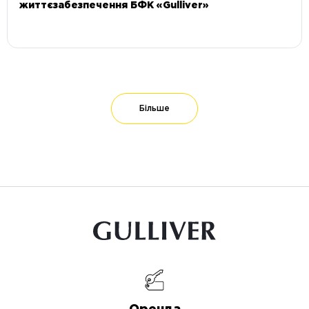
життєзабезпечення БФК «Gulliver»
Більше