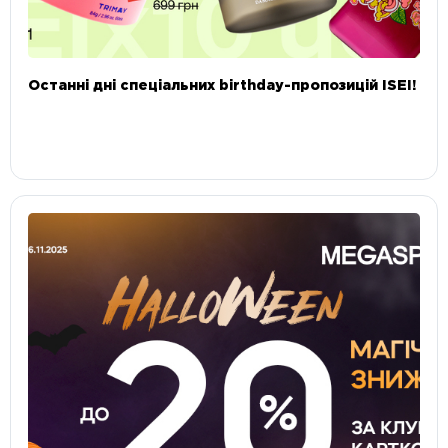
Останні дні спеціальних birthday-пропозицій ISEI!