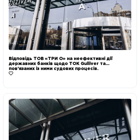
Відповідь ТОВ «ТРИ О» на неефективні дії
державних банків щодо ТОК Gulliver та
пов’язаних із ними судових процесів.