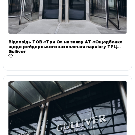
Відповідь ТОВ «Три О» на заяву АТ «Ощадбанк»
щодо рейдерського захоплення паркінгу ТРЦ
Gulliver