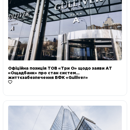
Офіційна позиція ТОВ «Три О» щодо заяви АТ
«Ощадбанк» про стан систем
життєзабезпечення БФК «Gulliver»