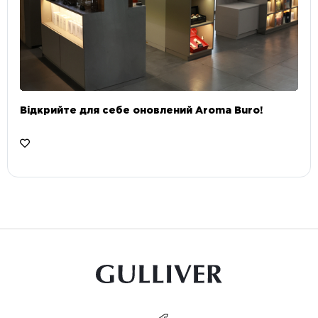
Відкрийте для себе оновлений Aroma Buro! ⠀