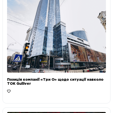
Позиція компанії «Три О» щодо ситуації навколо
ТОК Gulliver