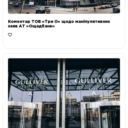
Коментар ТОВ «Три О» щодо маніпулятивних
заяв АТ «Ощадбанк»