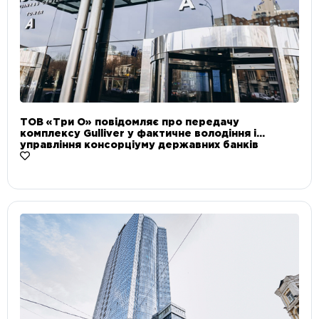
ТОВ «Три О» повідомляє про передачу
комплексу Gulliver у фактичне володіння і
управління консорціуму державних банків