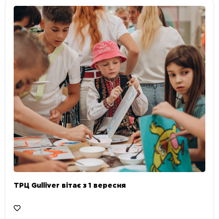
ТРЦ Gulliver вітає з 1 вересня