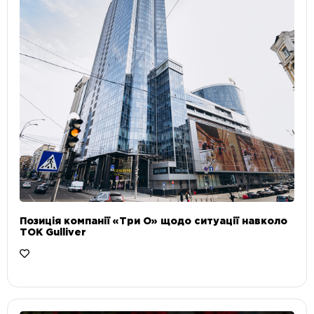
Позиція компанії «Три О» щодо ситуації навколо
ТОК Gulliver