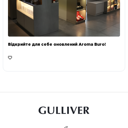
Відкрийте для себе оновлений Aroma Buro! ⠀