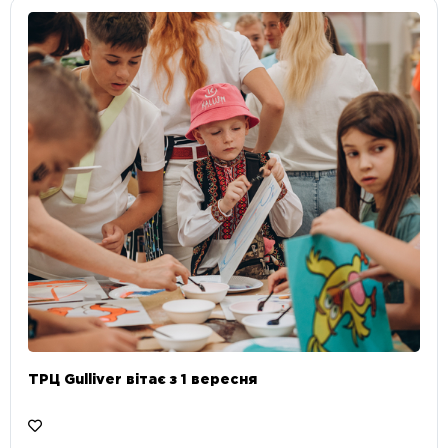
ТРЦ Gulliver вітає з 1 вересня