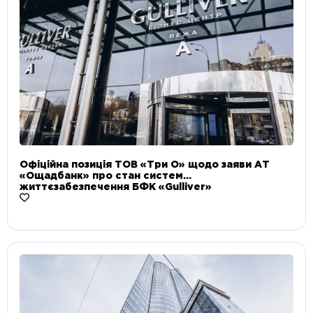
Офіційна позиція ТОВ «Три О» щодо заяви АТ
«Ощадбанк» про стан систем
життєзабезпечення БФК «Gulliver»