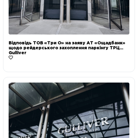
Відповідь ТОВ «Три О» на заяву АТ «Ощадбанк»
щодо рейдерського захоплення паркінгу ТРЦ
Gulliver