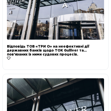
Відповідь ТОВ «ТРИ О» на неефективні дії
державних банків щодо ТОК Gulliver та
пов’язаних із ними судових процесів.