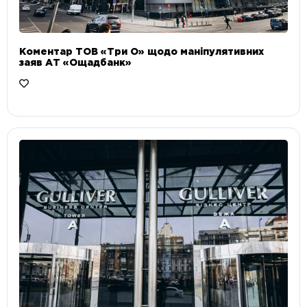
Коментар ТОВ «Три О» щодо маніпулятивних
заяв АТ «Ощадбанк»