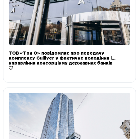
ТОВ «Три О» повідомляє про передачу
комплексу Gulliver у фактичне володіння і
управління консорціуму державних банків