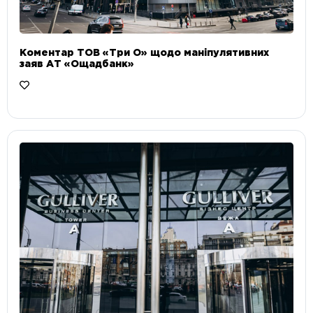
Коментар ТОВ «Три О» щодо маніпулятивних
заяв АТ «Ощадбанк»