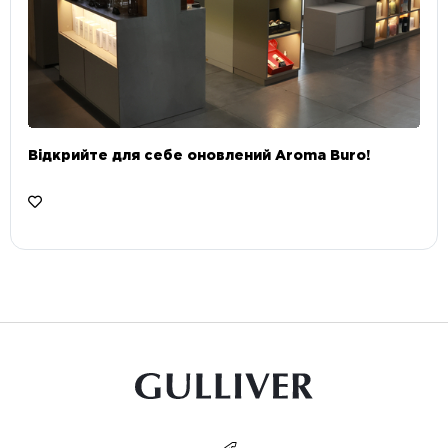
Відкрийте для себе оновлений Aroma Buro! ⠀