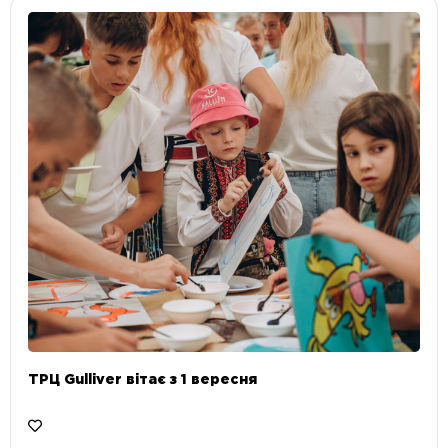
ТРЦ Gulliver вітає з 1 вересня