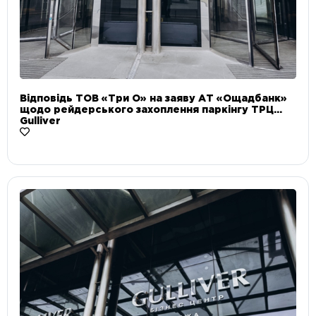
Відповідь ТОВ «Три О» на заяву АТ «Ощадбанк»
щодо рейдерського захоплення паркінгу ТРЦ
Gulliver