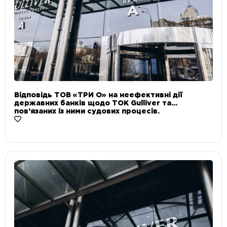
Відповідь ТОВ «ТРИ О» на неефективні дії
державних банків щодо ТОК Gulliver та
пов’язаних із ними судових процесів.