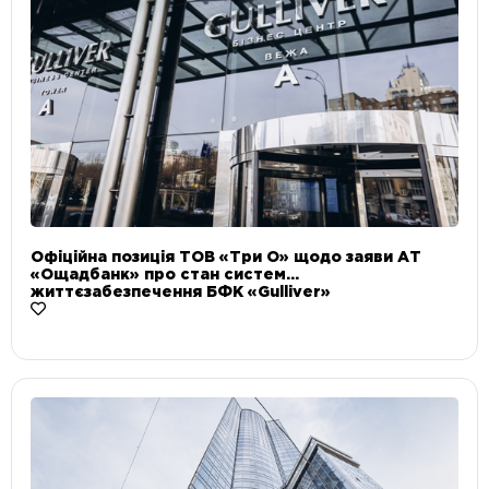
Офіційна позиція ТОВ «Три О» щодо заяви АТ
«Ощадбанк» про стан систем
життєзабезпечення БФК «Gulliver»