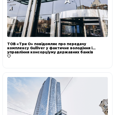
ТОВ «Три О» повідомляє про передачу
комплексу Gulliver у фактичне володіння і
управління консорціуму державних банків