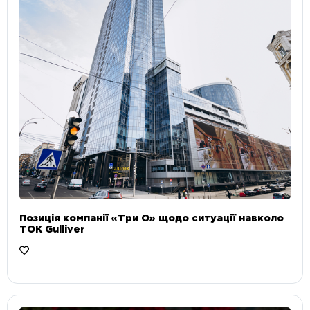
Позиція компанії «Три О» щодо ситуації навколо
ТОК Gulliver