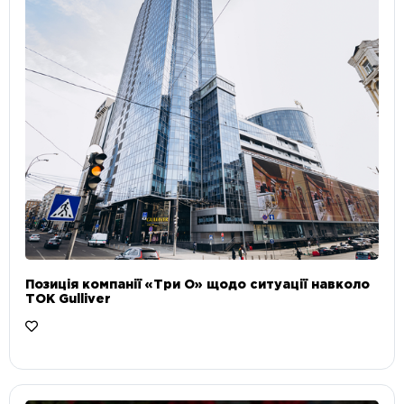
Позиція компанії «Три О» щодо ситуації навколо
ТОК Gulliver