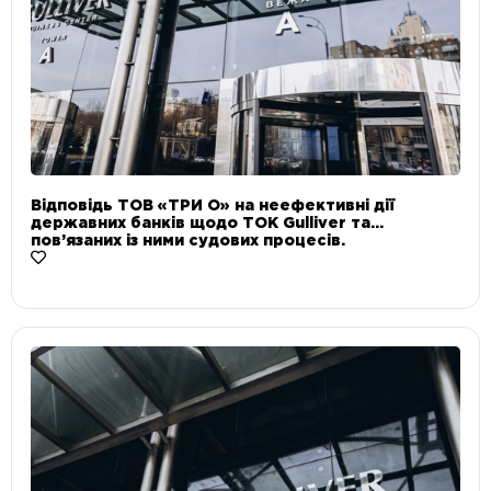
Відповідь ТОВ «ТРИ О» на неефективні дії
державних банків щодо ТОК Gulliver та
пов’язаних із ними судових процесів.