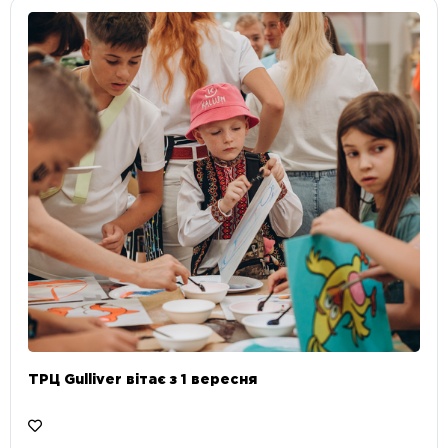
ТРЦ Gulliver вітає з 1 вересня