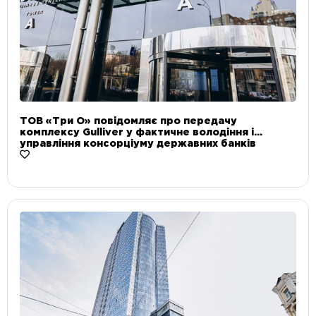
ТОВ «Три О» повідомляє про передачу
комплексу Gulliver у фактичне володіння і
управління консорціуму державних банків