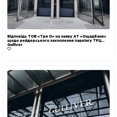
Відповідь ТОВ «Три О» на заяву АТ «Ощадбанк»
щодо рейдерського захоплення паркінгу ТРЦ
Gulliver