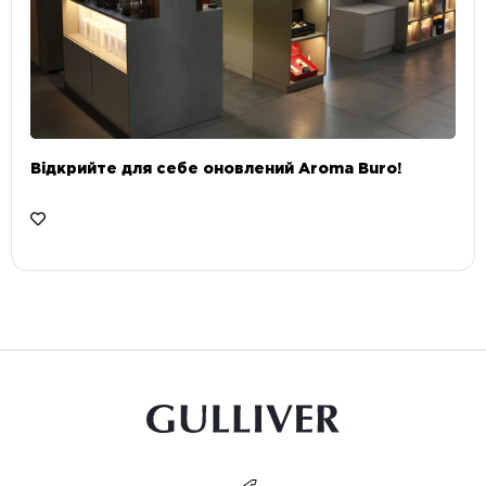
Відкрийте для себе оновлений Aroma Buro! ⠀