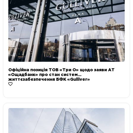
Офіційна позиція ТОВ «Три О» щодо заяви АТ
«Ощадбанк» про стан систем
життєзабезпечення БФК «Gulliver»