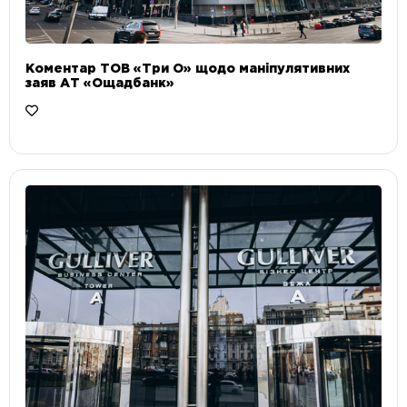
Коментар ТОВ «Три О» щодо маніпулятивних
заяв АТ «Ощадбанк»