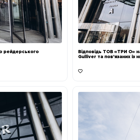
до рейдерського
Відповідь ТОВ «ТРИ О» н
Gulliver та пов’язаних із