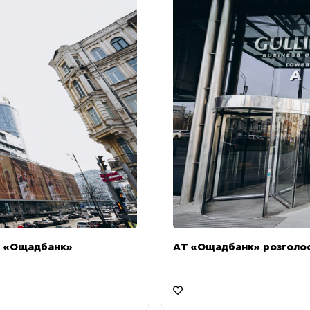
Т «Ощадбанк»
АТ «Ощадбанк» розголоси