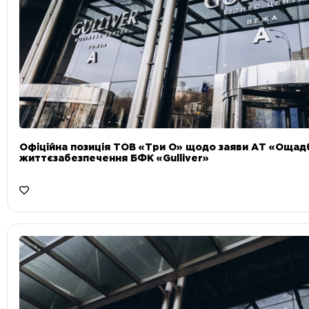
Офіційна позиція ТОВ «Три О» щодо заяви АТ «Ощад
життєзабезпечення БФК «Gulliver»