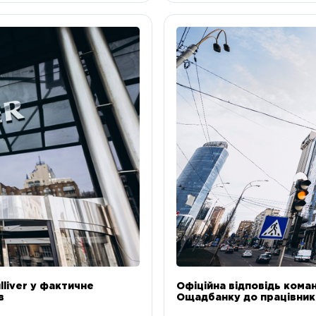
liver у фактичне
Офіційна відповідь коман
в
Ощадбанку до працівникі