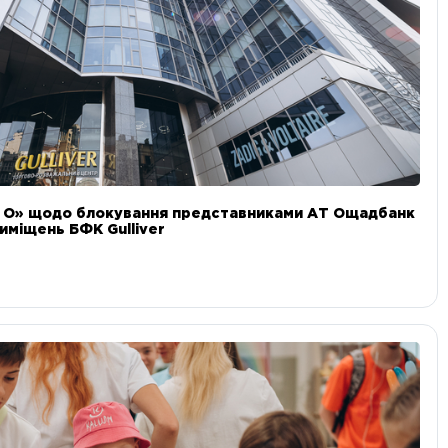
и О» щодо блокування представниками АТ Ощадбанк
иміщень БФК Gulliver