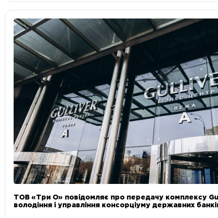
ТОВ «Три О» повідомляє про передачу комплексу Gul
володіння і управління консорціуму державних банкі