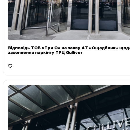
Відповідь ТОВ «Три О» на заяву АТ «Ощадбанк» що
захоплення паркінгу ТРЦ Gulliver