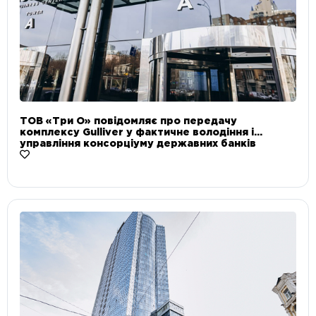
ТОВ «Три О» повідомляє про передачу
комплексу Gulliver у фактичне володіння і
управління консорціуму державних банків