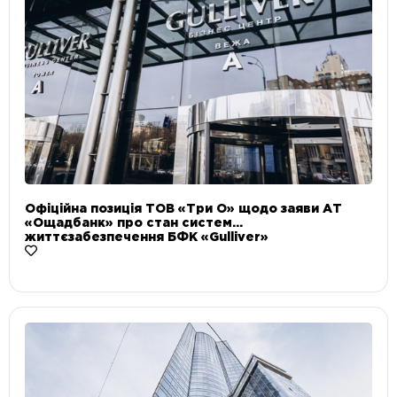
Офіційна позиція ТОВ «Три О» щодо заяви АТ
«Ощадбанк» про стан систем
життєзабезпечення БФК «Gulliver»