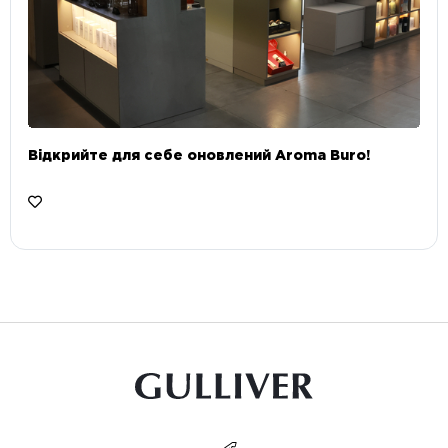
Відкрийте для себе оновлений Aroma Buro! ⠀