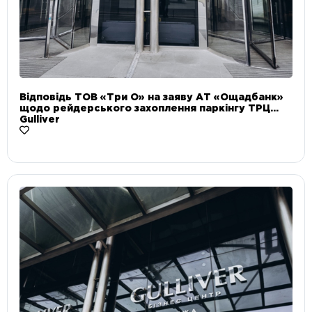
Відповідь ТОВ «Три О» на заяву АТ «Ощадбанк»
щодо рейдерського захоплення паркінгу ТРЦ
Gulliver