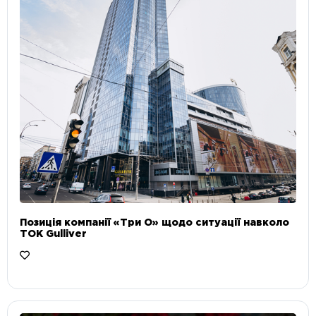
Позиція компанії «Три О» щодо ситуації навколо
ТОК Gulliver