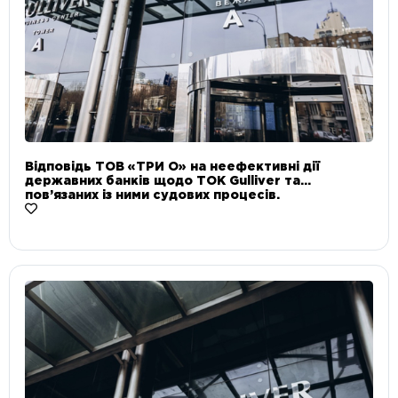
Відповідь ТОВ «ТРИ О» на неефективні дії
державних банків щодо ТОК Gulliver та
пов’язаних із ними судових процесів.