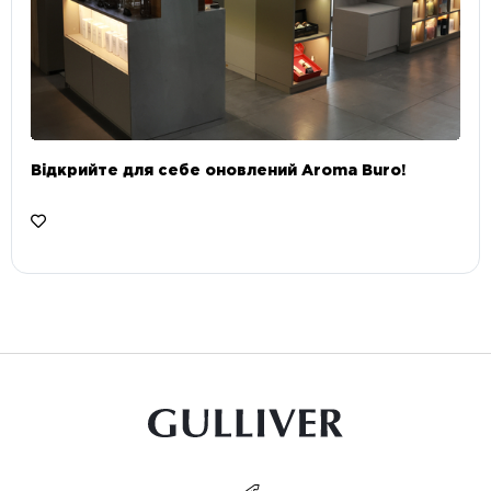
Відкрийте для себе оновлений Aroma Buro! ⠀