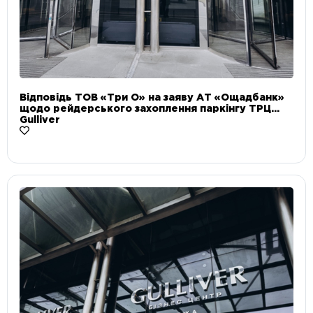
Відповідь ТОВ «Три О» на заяву АТ «Ощадбанк»
щодо рейдерського захоплення паркінгу ТРЦ
Gulliver