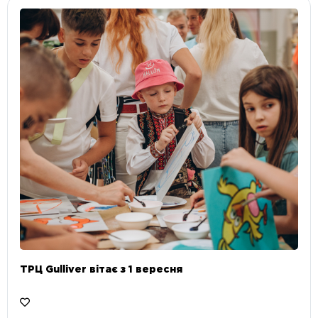
ТРЦ Gulliver вітає з 1 вересня