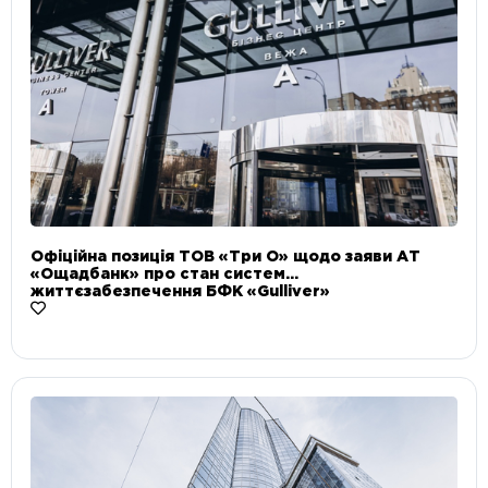
Офіційна позиція ТОВ «Три О» щодо заяви АТ
«Ощадбанк» про стан систем
життєзабезпечення БФК «Gulliver»