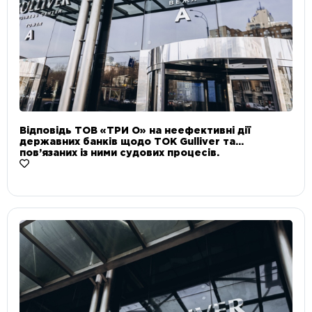
Відповідь ТОВ «ТРИ О» на неефективні дії
державних банків щодо ТОК Gulliver та
пов’язаних із ними судових процесів.