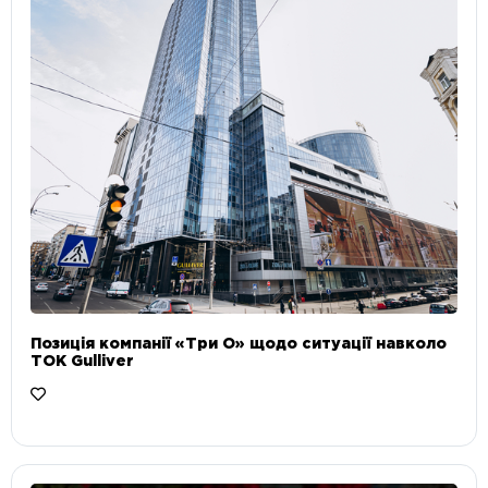
Позиція компанії «Три О» щодо ситуації навколо
ТОК Gulliver