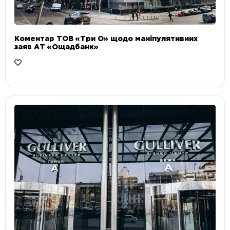
Коментар ТОВ «Три О» щодо маніпулятивних
заяв АТ «Ощадбанк»