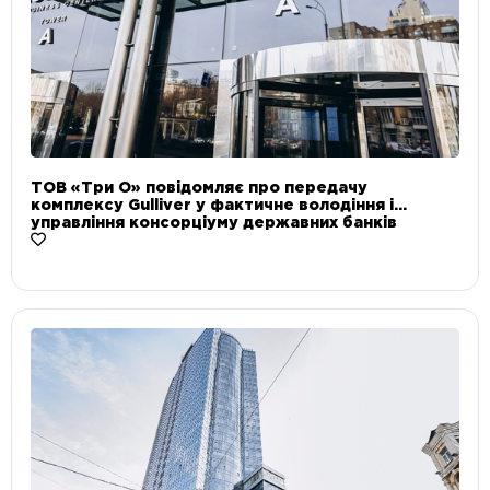
ТОВ «Три О» повідомляє про передачу
комплексу Gulliver у фактичне володіння і
управління консорціуму державних банків