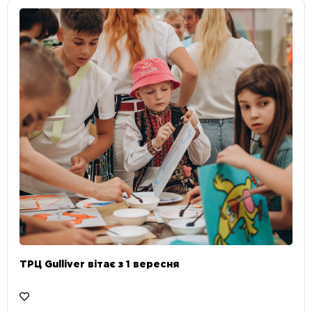
ТРЦ Gulliver вітає з 1 вересня