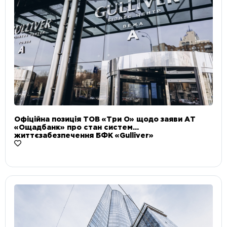
Офіційна позиція ТОВ «Три О» щодо заяви АТ
«Ощадбанк» про стан систем
життєзабезпечення БФК «Gulliver»