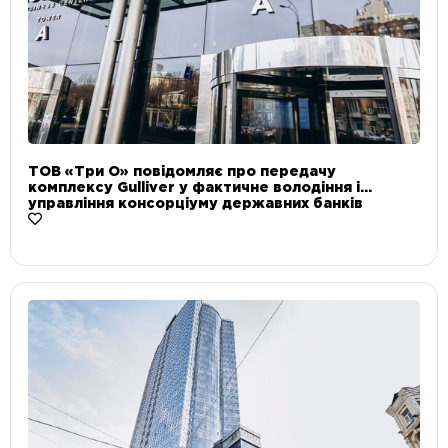
ТОВ «Три О» повідомляє про передачу
комплексу Gulliver у фактичне володіння і
управління консорціуму державних банків