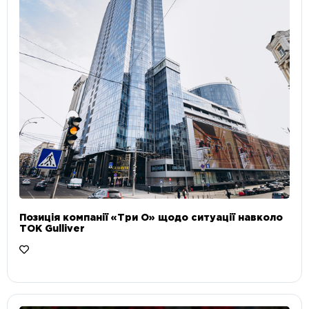
Позиція компанії «Три О» щодо ситуації навколо
ТОК Gulliver