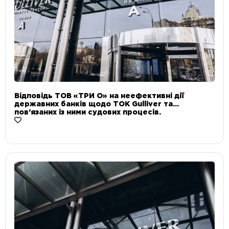
Відповідь ТОВ «ТРИ О» на неефективні дії
державних банків щодо ТОК Gulliver та
пов’язаних із ними судових процесів.