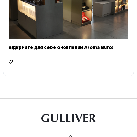
Відкрийте для себе оновлений Aroma Buro! ⠀