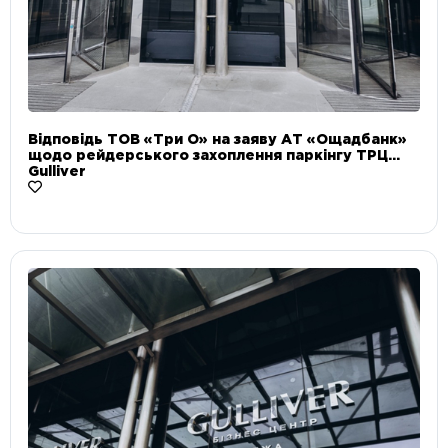
Відповідь ТОВ «Три О» на заяву АТ «Ощадбанк»
щодо рейдерського захоплення паркінгу ТРЦ
Gulliver