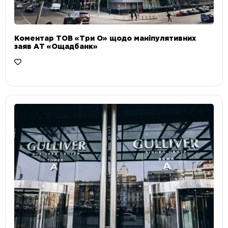
Коментар ТОВ «Три О» щодо маніпулятивних
заяв АТ «Ощадбанк»