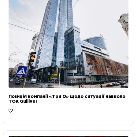
Позиція компанії «Три О» щодо ситуації навколо
ТОК Gulliver