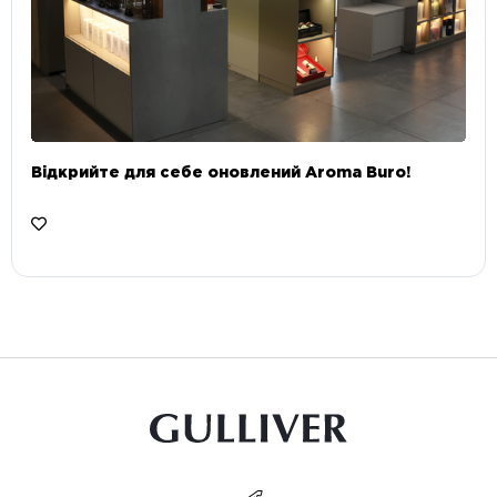
Відкрийте для себе оновлений Aroma Buro! ⠀