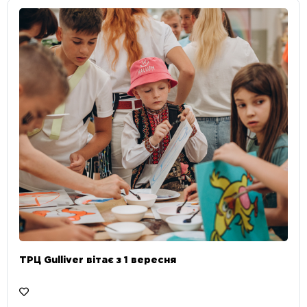
ТРЦ Gulliver вітає з 1 вересня