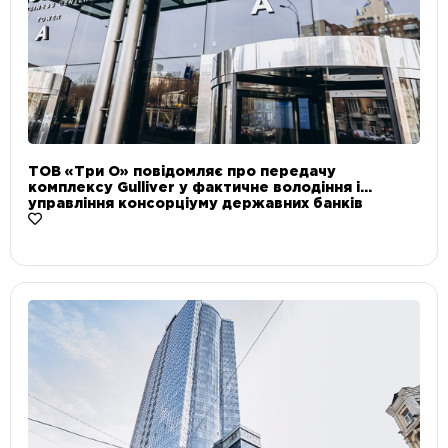
ТОВ «Три О» повідомляє про передачу
комплексу Gulliver у фактичне володіння і
управління консорціуму державних банків