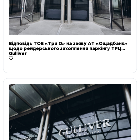
Відповідь ТОВ «Три О» на заяву АТ «Ощадбанк»
щодо рейдерського захоплення паркінгу ТРЦ
Gulliver