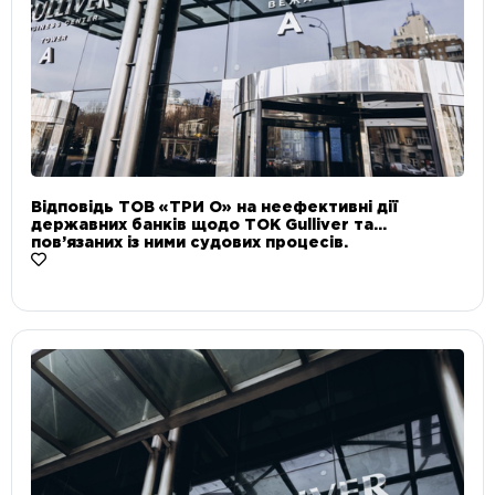
Відповідь ТОВ «ТРИ О» на неефективні дії
державних банків щодо ТОК Gulliver та
пов’язаних із ними судових процесів.