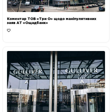
Коментар ТОВ «Три О» щодо маніпулятивних
заяв АТ «Ощадбанк»