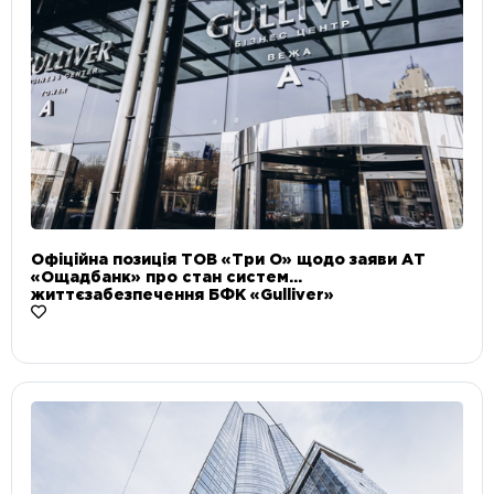
Офіційна позиція ТОВ «Три О» щодо заяви АТ
«Ощадбанк» про стан систем
життєзабезпечення БФК «Gulliver»