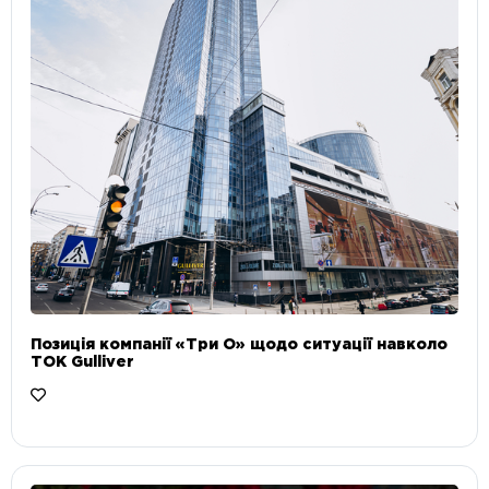
Позиція компанії «Три О» щодо ситуації навколо
ТОК Gulliver