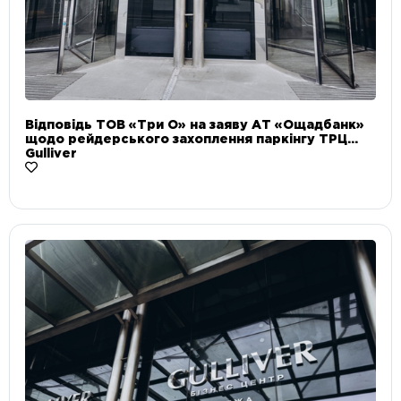
Відповідь ТОВ «Три О» на заяву АТ «Ощадбанк»
щодо рейдерського захоплення паркінгу ТРЦ
Gulliver