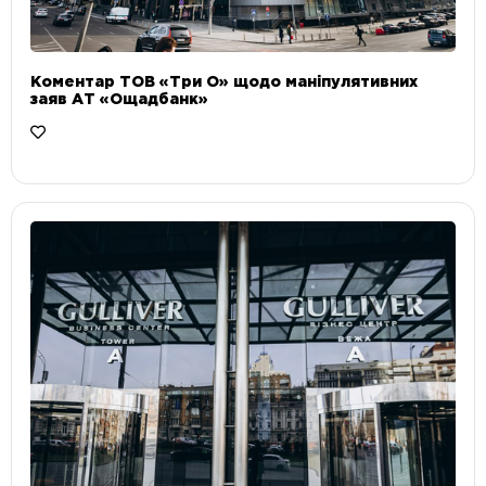
Коментар ТОВ «Три О» щодо маніпулятивних
заяв АТ «Ощадбанк»