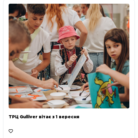
ТРЦ Gulliver вітає з 1 вересня