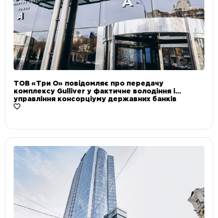
ТОВ «Три О» повідомляє про передачу
комплексу Gulliver у фактичне володіння і
управління консорціуму державних банків