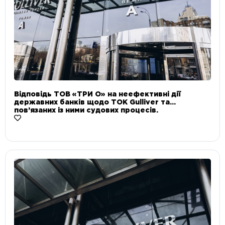
Відповідь ТОВ «ТРИ О» на неефективні дії
державних банків щодо ТОК Gulliver та
пов’язаних із ними судових процесів.