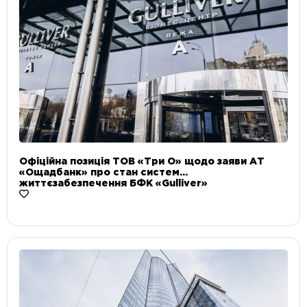
Офіційна позиція ТОВ «Три О» щодо заяви АТ
«Ощадбанк» про стан систем
життєзабезпечення БФК «Gulliver»