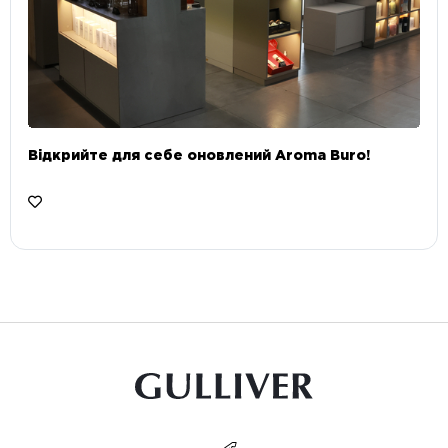
Відкрийте для себе оновлений Aroma Buro! ⠀