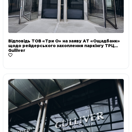
Відповідь ТОВ «Три О» на заяву АТ «Ощадбанк»
щодо рейдерського захоплення паркінгу ТРЦ
Gulliver