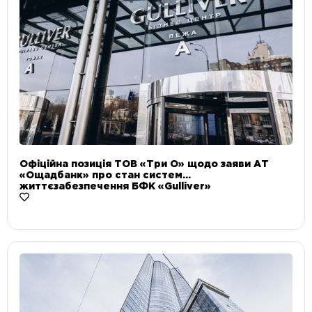
Офіційна позиція ТОВ «Три О» щодо заяви АТ
«Ощадбанк» про стан систем
життєзабезпечення БФК «Gulliver»