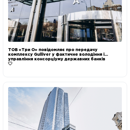
ТОВ «Три О» повідомляє про передачу
комплексу Gulliver у фактичне володіння і
управління консорціуму державних банків