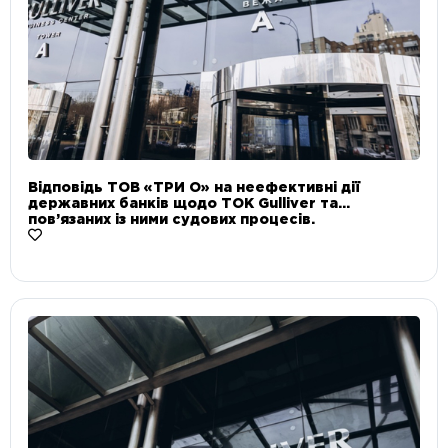
Відповідь ТОВ «ТРИ О» на неефективні дії
державних банків щодо ТОК Gulliver та
пов’язаних із ними судових процесів.