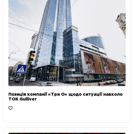
Позиція компанії «Три О» щодо ситуації навколо
ТОК Gulliver