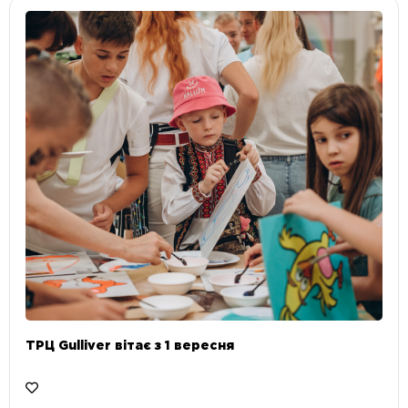
ТРЦ Gulliver вітає з 1 вересня