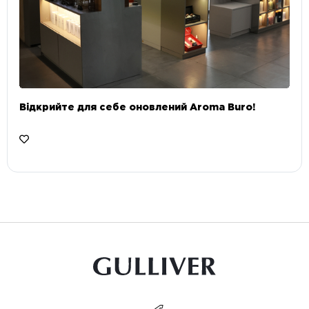
Відкрийте для себе оновлений Aroma Buro! ⠀