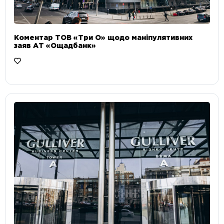
Коментар ТОВ «Три О» щодо маніпулятивних
заяв АТ «Ощадбанк»