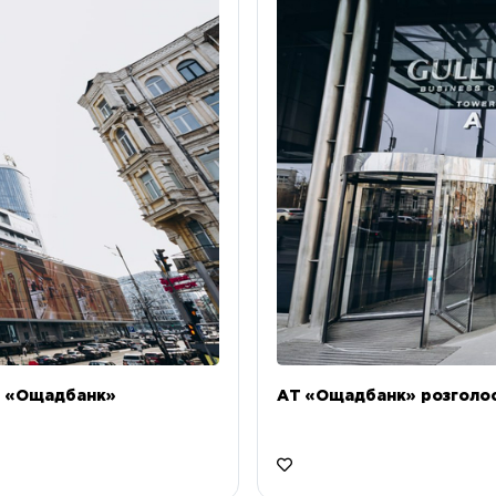
Т «Ощадбанк»
АТ «Ощадбанк» розголоси