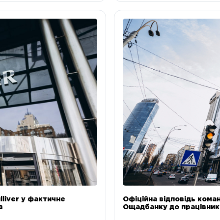
liver у фактичне
Офіційна відповідь коман
в
Ощадбанку до працівникі