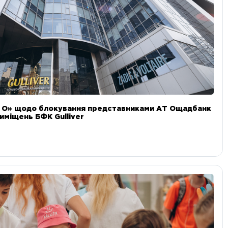
и О» щодо блокування представниками АТ Ощадбанк
иміщень БФК Gulliver