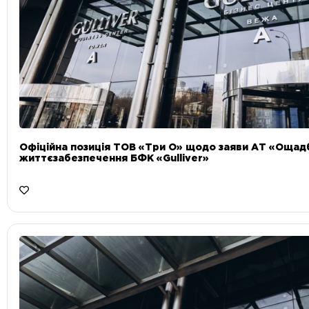
Офіційна позиція ТОВ «Три О» щодо заяви АТ «Ощад
життєзабезпечення БФК «Gulliver»