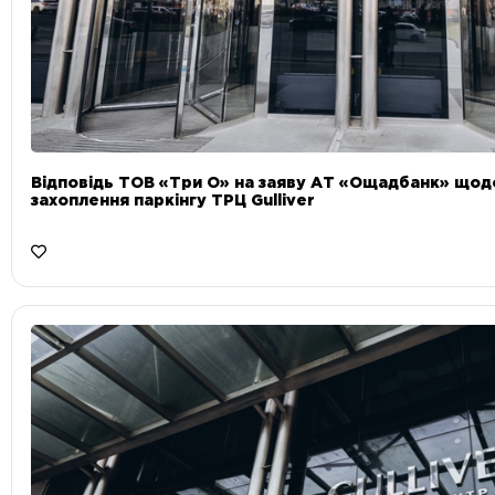
Відповідь ТОВ «Три О» на заяву АТ «Ощадбанк» що
захоплення паркінгу ТРЦ Gulliver