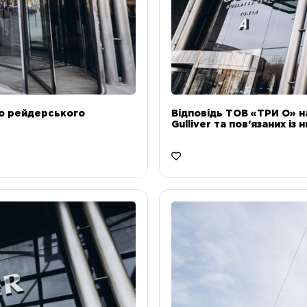
до рейдерського
Відповідь ТОВ «ТРИ О» н
Gulliver та пов’язаних із