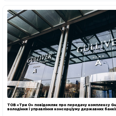
ТОВ «Три О» повідомляє про передачу комплексу Gul
володіння і управління консорціуму державних банкі