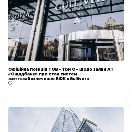
Офіційна позиція ТОВ «Три О» щодо заяви АТ
«Ощадбанк» про стан систем
життєзабезпечення БФК «Gulliver»