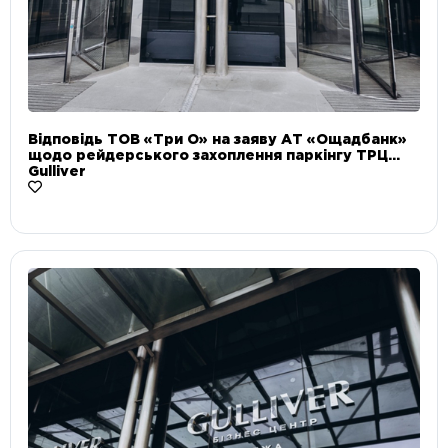
Відповідь ТОВ «Три О» на заяву АТ «Ощадбанк»
щодо рейдерського захоплення паркінгу ТРЦ
Gulliver