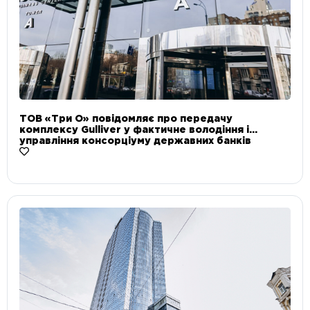
ТОВ «Три О» повідомляє про передачу
комплексу Gulliver у фактичне володіння і
управління консорціуму державних банків