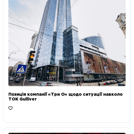
Позиція компанії «Три О» щодо ситуації навколо
ТОК Gulliver