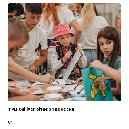
ТРЦ Gulliver вітає з 1 вересня