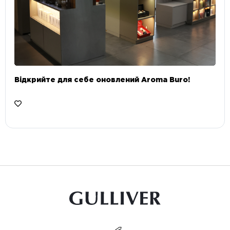
Відкрийте для себе оновлений Aroma Buro! ⠀