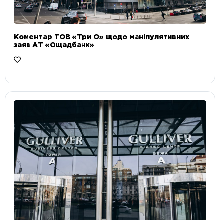
Коментар ТОВ «Три О» щодо маніпулятивних
заяв АТ «Ощадбанк»