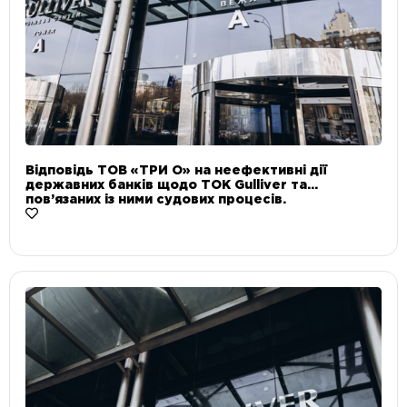
Відповідь ТОВ «ТРИ О» на неефективні дії
державних банків щодо ТОК Gulliver та
пов’язаних із ними судових процесів.