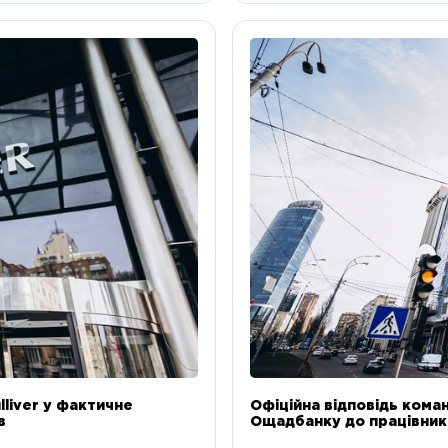
liver у фактичне
Офіційна відповідь коман
в
Ощадбанку до працівникі