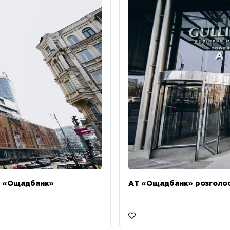
Т «Ощадбанк»
АТ «Ощадбанк» розголоси