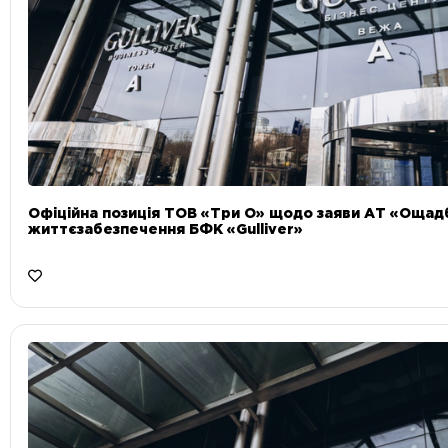
Офіційна позиція ТОВ «Три О» щодо заяви АТ «Ощад
життєзабезпечення БФК «Gulliver»