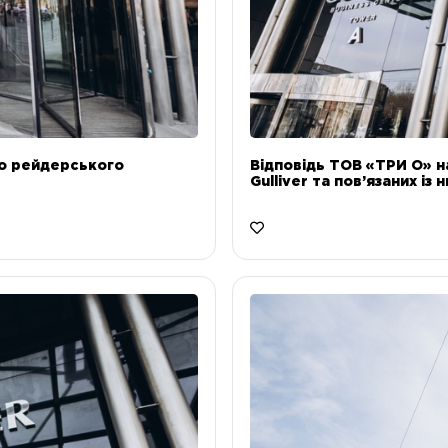
до рейдерського
Відповідь ТОВ «ТРИ О» н
Gulliver та пов’язаних із