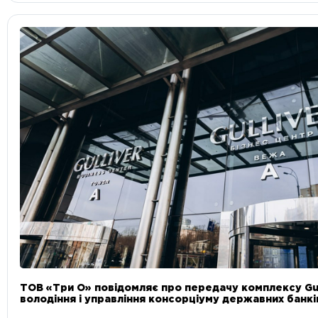
ТОВ «Три О» повідомляє про передачу комплексу Gul
володіння і управління консорціуму державних банкі