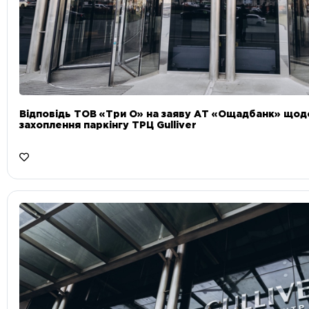
Відповідь ТОВ «Три О» на заяву АТ «Ощадбанк» що
захоплення паркінгу ТРЦ Gulliver