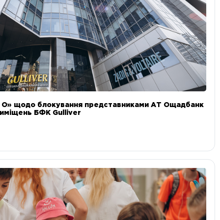
и О» щодо блокування представниками АТ Ощадбанк
иміщень БФК Gulliver