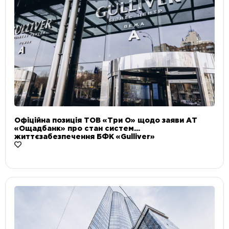
Офіційна позиція ТОВ «Три О» щодо заяви АТ
«Ощадбанк» про стан систем
життєзабезпечення БФК «Gulliver»