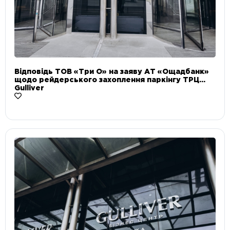
Відповідь ТОВ «Три О» на заяву АТ «Ощадбанк»
щодо рейдерського захоплення паркінгу ТРЦ
Gulliver