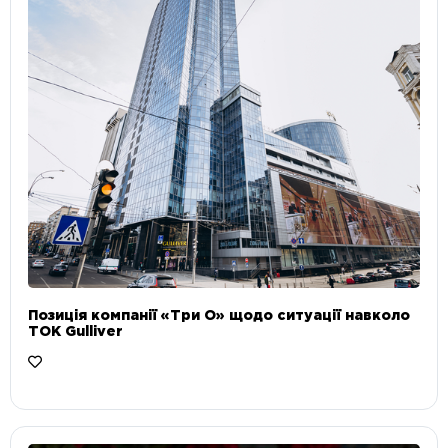
Позиція компанії «Три О» щодо ситуації навколо
ТОК Gulliver