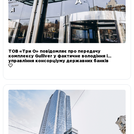
ТОВ «Три О» повідомляє про передачу
комплексу Gulliver у фактичне володіння і
управління консорціуму державних банків