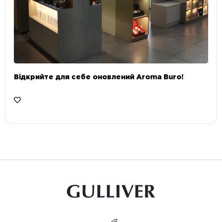
Відкрийте для себе оновлений Aroma Buro! ⠀