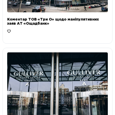
Коментар ТОВ «Три О» щодо маніпулятивних
заяв АТ «Ощадбанк»