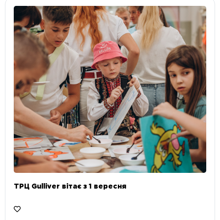
ТРЦ Gulliver вітає з 1 вересня