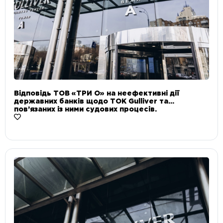
Відповідь ТОВ «ТРИ О» на неефективні дії
державних банків щодо ТОК Gulliver та
пов’язаних із ними судових процесів.