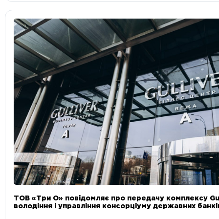
ТОВ «Три О» повідомляє про передачу комплексу Gul
володіння і управління консорціуму державних банкі