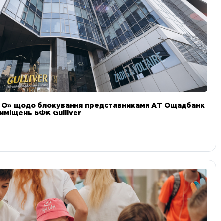
и О» щодо блокування представниками АТ Ощадбанк
иміщень БФК Gulliver