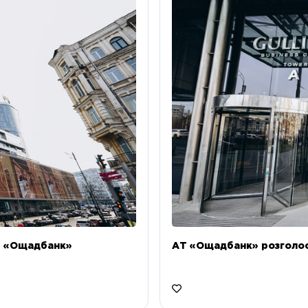
Т «Ощадбанк»
АТ «Ощадбанк» розголоси