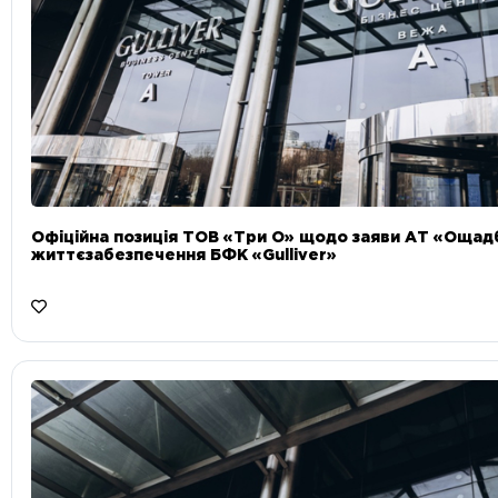
Офіційна позиція ТОВ «Три О» щодо заяви АТ «Ощад
життєзабезпечення БФК «Gulliver»