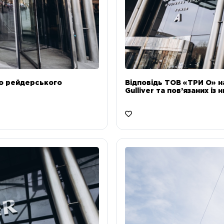
до рейдерського
Відповідь ТОВ «ТРИ О» н
Gulliver та пов’язаних із