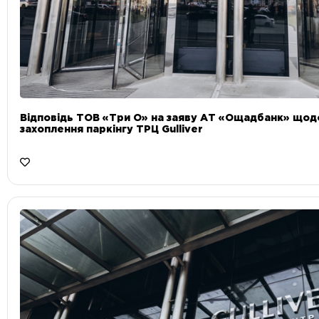
Відповідь ТОВ «Три О» на заяву АТ «Ощадбанк» що
захоплення паркінгу ТРЦ Gulliver