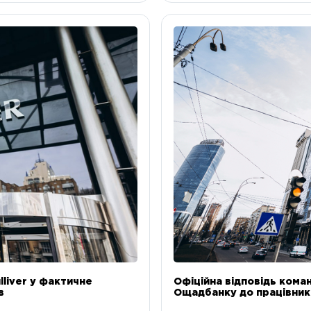
liver у фактичне
Офіційна відповідь коман
в
Ощадбанку до працівникі