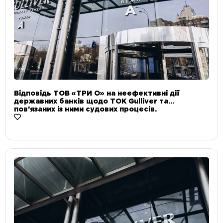
Відповідь ТОВ «ТРИ О» на неефективні дії
державних банків щодо ТОК Gulliver та
пов’язаних із ними судових процесів.