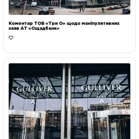
Коментар ТОВ «Три О» щодо маніпулятивних
заяв АТ «Ощадбанк»