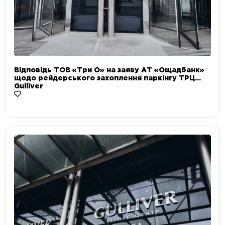
Відповідь ТОВ «Три О» на заяву АТ «Ощадбанк»
щодо рейдерського захоплення паркінгу ТРЦ
Gulliver