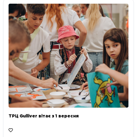
ТРЦ Gulliver вітає з 1 вересня