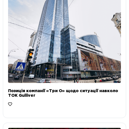
Позиція компанії «Три О» щодо ситуації навколо
ТОК Gulliver