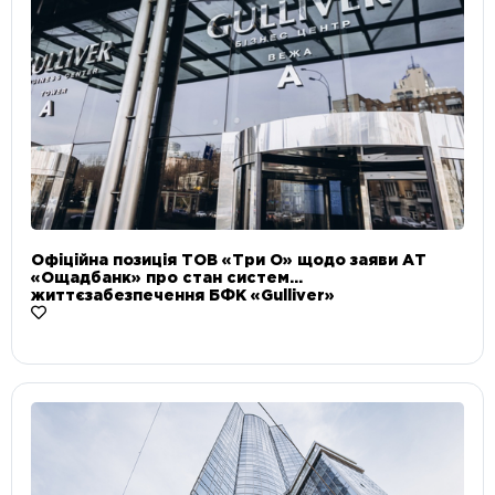
Офіційна позиція ТОВ «Три О» щодо заяви АТ
«Ощадбанк» про стан систем
життєзабезпечення БФК «Gulliver»