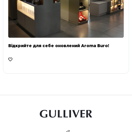
Відкрийте для себе оновлений Aroma Buro! ⠀