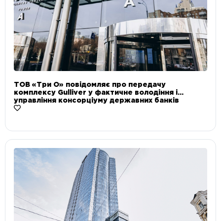
ТОВ «Три О» повідомляє про передачу
комплексу Gulliver у фактичне володіння і
управління консорціуму державних банків