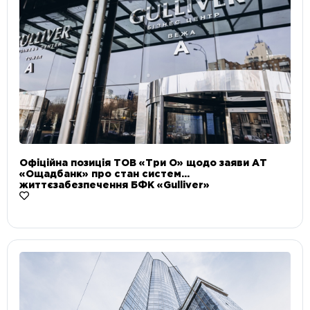
Офіційна позиція ТОВ «Три О» щодо заяви АТ
«Ощадбанк» про стан систем
життєзабезпечення БФК «Gulliver»