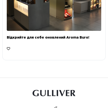
Відкрийте для себе оновлений Aroma Buro! ⠀