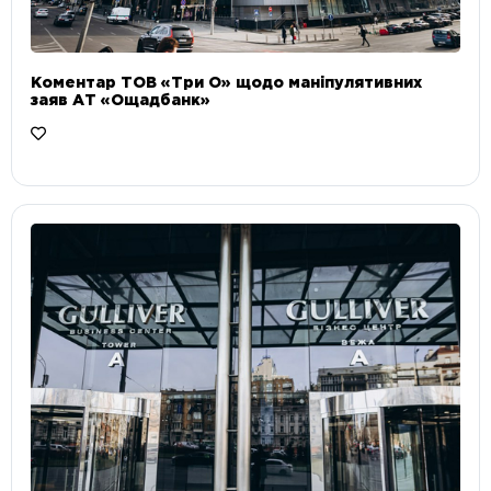
Коментар ТОВ «Три О» щодо маніпулятивних
заяв АТ «Ощадбанк»