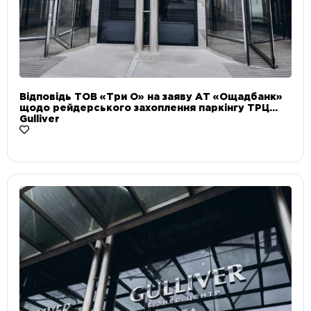
Відповідь ТОВ «Три О» на заяву АТ «Ощадбанк»
щодо рейдерського захоплення паркінгу ТРЦ
Gulliver