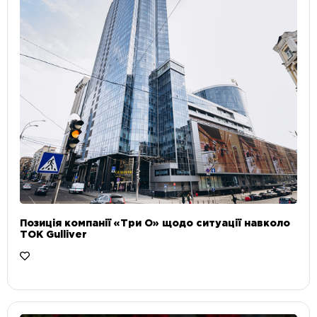
Позиція компанії «Три О» щодо ситуації навколо
ТОК Gulliver