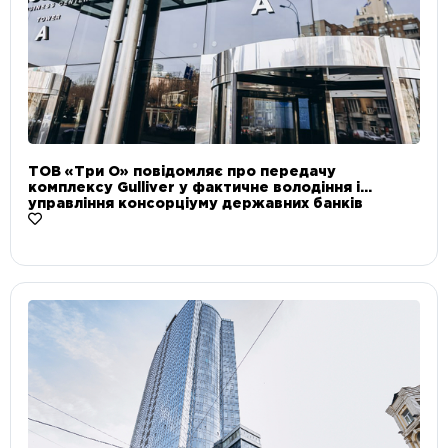
ТОВ «Три О» повідомляє про передачу
комплексу Gulliver у фактичне володіння і
управління консорціуму державних банків