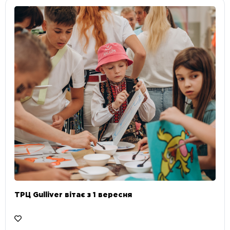
ТРЦ Gulliver вітає з 1 вересня