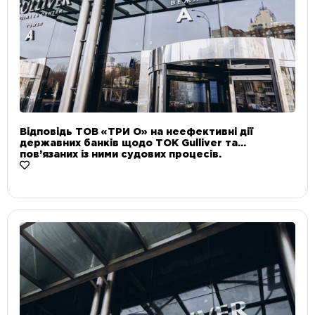
Відповідь ТОВ «ТРИ О» на неефективні дії
державних банків щодо ТОК Gulliver та
пов’язаних із ними судових процесів.