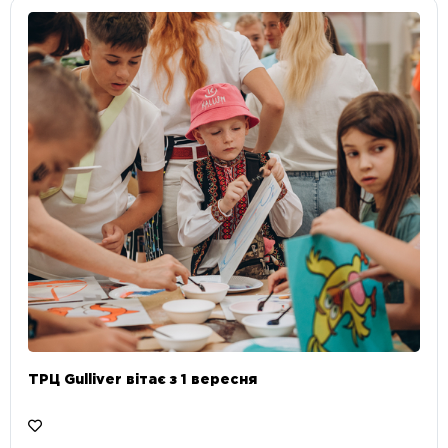
ТРЦ Gulliver вітає з 1 вересня