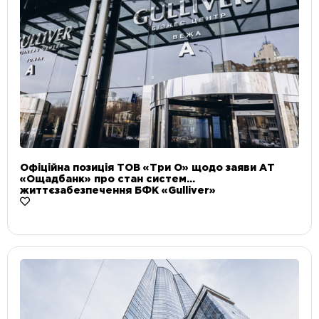
Офіційна позиція ТОВ «Три О» щодо заяви АТ
«Ощадбанк» про стан систем
життєзабезпечення БФК «Gulliver»