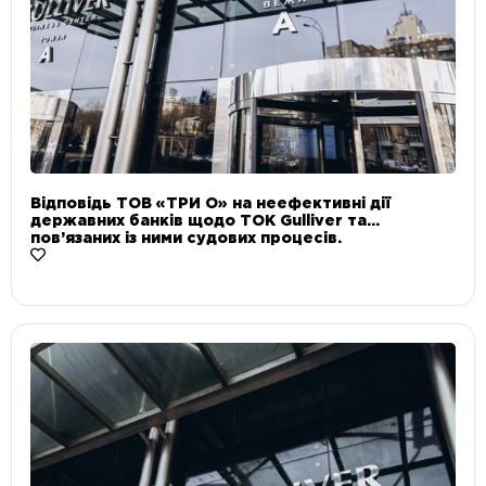
Відповідь ТОВ «ТРИ О» на неефективні дії
державних банків щодо ТОК Gulliver та
пов’язаних із ними судових процесів.