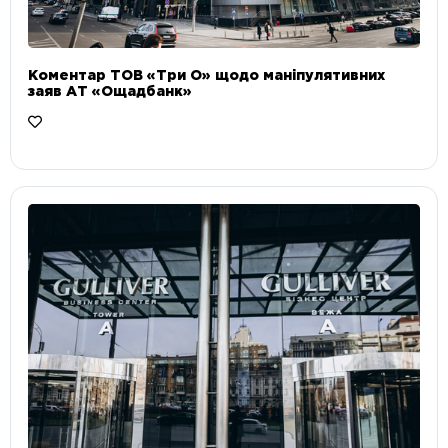
Коментар ТОВ «Три О» щодо маніпулятивних
заяв АТ «Ощадбанк»