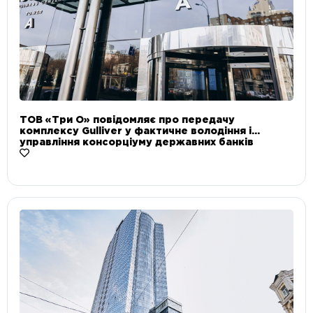
ТОВ «Три О» повідомляє про передачу
комплексу Gulliver у фактичне володіння і
управління консорціуму державних банків