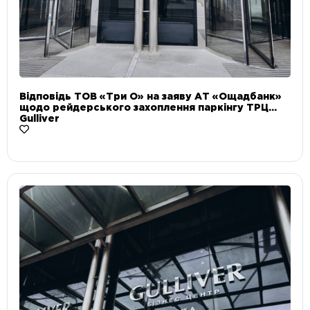
Відповідь ТОВ «Три О» на заяву АТ «Ощадбанк»
щодо рейдерського захоплення паркінгу ТРЦ
Gulliver