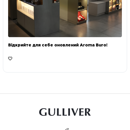
Відкрийте для себе оновлений Aroma Buro! ⠀