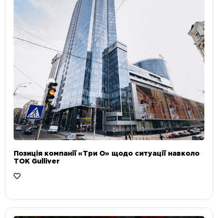
Позиція компанії «Три О» щодо ситуації навколо
ТОК Gulliver