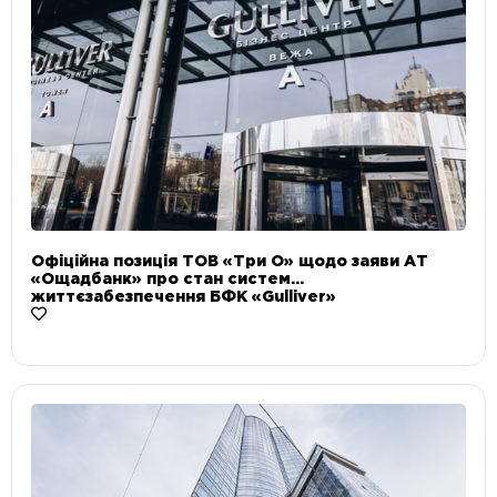
Офіційна позиція ТОВ «Три О» щодо заяви АТ
«Ощадбанк» про стан систем
життєзабезпечення БФК «Gulliver»