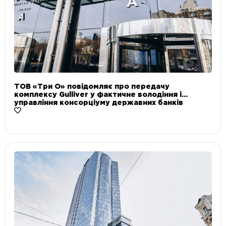
ТОВ «Три О» повідомляє про передачу
комплексу Gulliver у фактичне володіння і
управління консорціуму державних банків