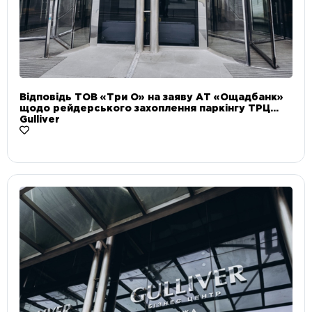
Відповідь ТОВ «Три О» на заяву АТ «Ощадбанк»
щодо рейдерського захоплення паркінгу ТРЦ
Gulliver