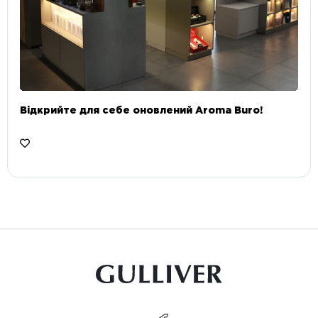
Відкрийте для себе оновлений Aroma Buro! ⠀