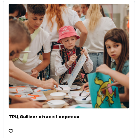
ТРЦ Gulliver вітає з 1 вересня