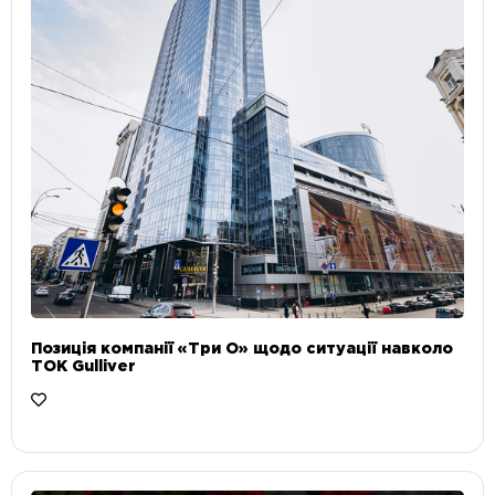
Позиція компанії «Три О» щодо ситуації навколо
ТОК Gulliver