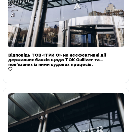
Відповідь ТОВ «ТРИ О» на неефективні дії
державних банків щодо ТОК Gulliver та
пов’язаних із ними судових процесів.