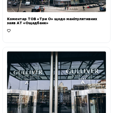
Коментар ТОВ «Три О» щодо маніпулятивних
заяв АТ «Ощадбанк»