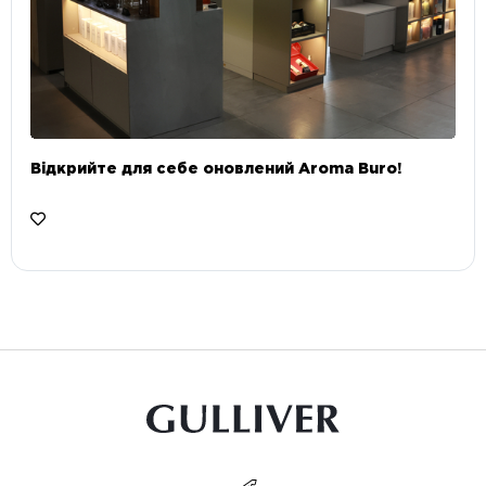
Відкрийте для себе оновлений Aroma Buro! ⠀