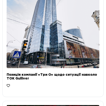
Позиція компанії «Три О» щодо ситуації навколо
ТОК Gulliver