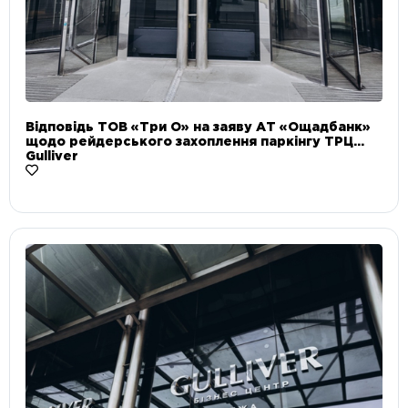
Відповідь ТОВ «Три О» на заяву АТ «Ощадбанк»
щодо рейдерського захоплення паркінгу ТРЦ
Gulliver