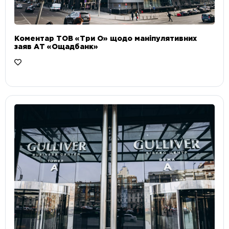
Коментар ТОВ «Три О» щодо маніпулятивних
заяв АТ «Ощадбанк»