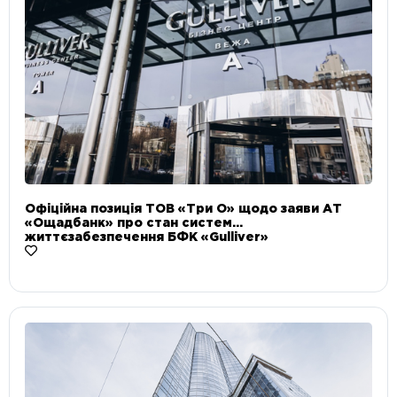
Офіційна позиція ТОВ «Три О» щодо заяви АТ
«Ощадбанк» про стан систем
життєзабезпечення БФК «Gulliver»