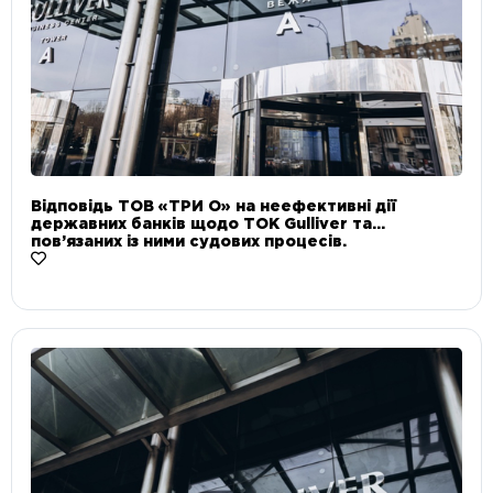
Відповідь ТОВ «ТРИ О» на неефективні дії
державних банків щодо ТОК Gulliver та
пов’язаних із ними судових процесів.