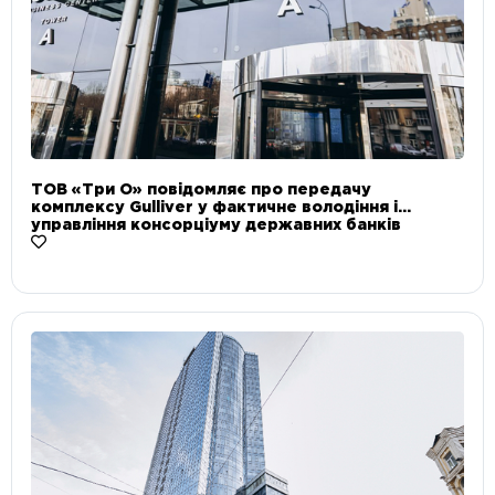
ТОВ «Три О» повідомляє про передачу
комплексу Gulliver у фактичне володіння і
управління консорціуму державних банків