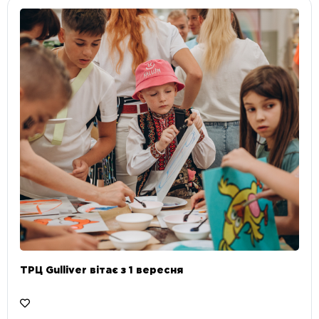
ТРЦ Gulliver вітає з 1 вересня