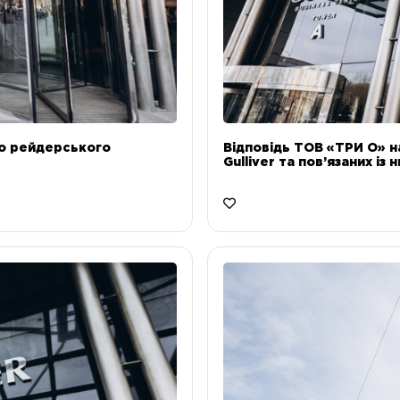
до рейдерського
Відповідь ТОВ «ТРИ О» н
Gulliver та пов’язаних із