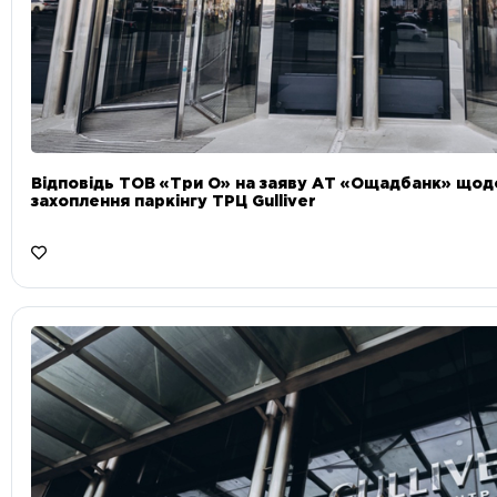
Відповідь ТОВ «Три О» на заяву АТ «Ощадбанк» що
захоплення паркінгу ТРЦ Gulliver