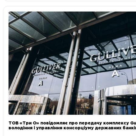
ТОВ «Три О» повідомляє про передачу комплексу Gul
володіння і управління консорціуму державних банкі