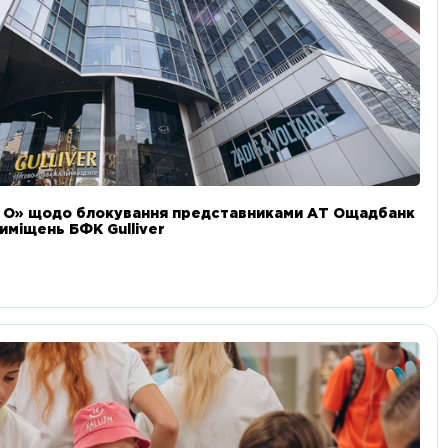
и О» щодо блокування представниками АТ Ощадбанк
иміщень БФК Gulliver