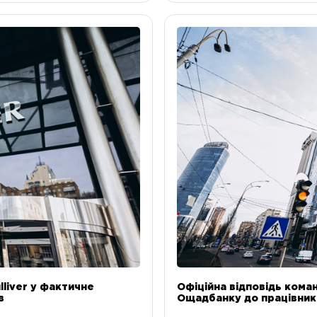
liver у фактичне
Офіційна відповідь коман
в
Ощадбанку до працівникі