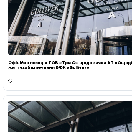
Офіційна позиція ТОВ «Три О» щодо заяви АТ «Ощад
життєзабезпечення БФК «Gulliver»