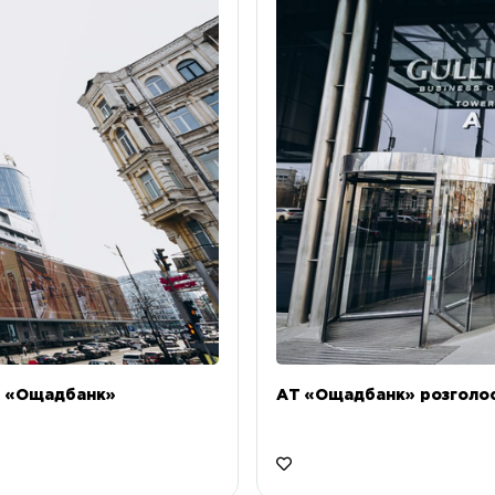
Т «Ощадбанк»
АТ «Ощадбанк» розголоси